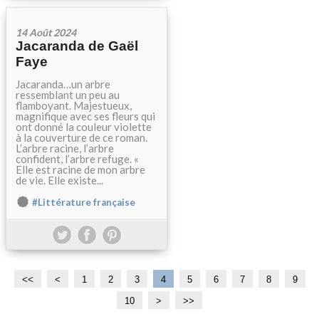
14 Août 2024
Jacaranda de Gaël
Faye
Jacaranda…un arbre
ressemblant un peu au
flamboyant. Majestueux,
magnifique avec ses fleurs qui
ont donné la couleur violette
à la couverture de ce roman.
L’arbre racine, l’arbre
confident, l’arbre refuge. «
Elle est racine de mon arbre
de vie. Elle existe...
#Littérature française
<<
<
1
2
3
4
5
6
7
8
9
10
2
3
>
>>
0
0