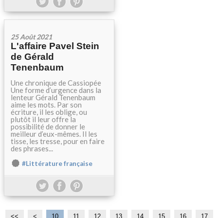
25 Août 2021
L'affaire Pavel Stein
de Gérald
Tenenbaum
Une chronique de Cassiopée
Une forme d’urgence dans la
lenteur Gérald Tenenbaum
aime les mots. Par son
écriture, il les oblige, ou
plutôt il leur offre la
possibilité de donner le
meilleur d’eux-mêmes. Il les
tisse, les tresse, pour en faire
des phrases...
#Littérature française
<<
<
10
11
12
13
14
15
16
17