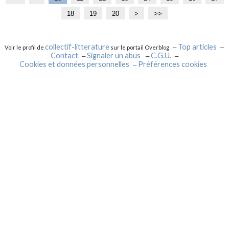
18
19
20
3
>
>>
0
collectif-litterature
Top articles
Voir le profil de
sur le portail Overblog
Contact
Signaler un abus
C.G.U.
Cookies et données personnelles
Préférences cookies