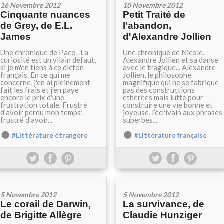
16 Novembre 2012
10 Novembre 2012
Cinquante nuances
Petit Traité de
de Grey, de E.L.
l’abandon,
James
d'Alexandre Jollien
Une chronique de Paco . La
Une chronique de Nicole.
curiosité est un vilain défaut,
Alexandre Jollien et sa danse
si je m'en tiens à ce dicton
avec le tragique... Alexandre
français. En ce qui me
Jollien, le philosophe
concerne, j'en ai pleinement
magnifique qui ne se fabrique
fait les frais et j'en paye
pas des constructions
encore le prix d'une
éthérées mais lutte pour
frustration totale. Frustré
construire une vie bonne et
d'avoir perdu mon temps;
joyeuse, l’écrivain aux phrases
frustré d'avoir...
superbes...
#Littérature étrangère
#Littérature française
5 Novembre 2012
5 Novembre 2012
Le corail de Darwin,
La survivance, de
de Brigitte Allègre
Claudie Hunziger