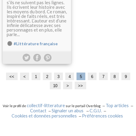
s’ils ne suivent pas les lignes.
Ils écrivent leur histoire avec
les moyens du bord. Ce roman,
inspiré de faits réels, est très
intéressant. L’auteur est d’une
infinie délicatesse avec ses
personnages et en plus, elle
parle...
#Littérature française
<<
<
1
2
3
4
5
6
7
8
9
10
2
3
>
>>
0
0
collectif-litterature
Top articles
Voir le profil de
sur le portail Overblog
Contact
Signaler un abus
C.G.U.
Cookies et données personnelles
Préférences cookies