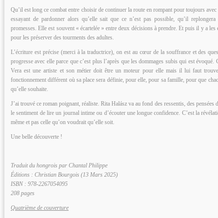
Qu’il est long ce combat entre choisir de continuer la route en rompant pour toujours avec
essayant de pardonner alors qu’elle sait que ce n’est pas possible, qu’il replongera
promesses. Elle est souvent « écartelée » entre deux décisions à prendre. Et puis il y a les 
pour les préserver des tourments des adultes.
L’écriture est précise (merci à la traductrice), on est au cœur de la souffrance et des q
progresse avec elle parce que c’est plus l’après que les dommages subis qui est évoqué.
Vera est une artiste et son métier doit être un moteur pour elle mais il lui faut trouv
fonctionnement différent où sa place sera définie, pour elle, pour sa famille, pour que ch
qu’elle souhaite.
J’ai trouvé ce roman poignant, réaliste. Rita Halász va au fond des ressentis, des pensées
le sentiment de lire un journal intime ou d’écouter une longue confidence. C’est la révéla
même et pas celle qu’on voudrait qu’elle soit.
Une belle découverte !
Traduit du hongrois par Chantal Philippe
Éditions : Christian Bourgois (13 Mars 2025)
ISBN : 978-2267054095
208 pages
Quatrième de couverture