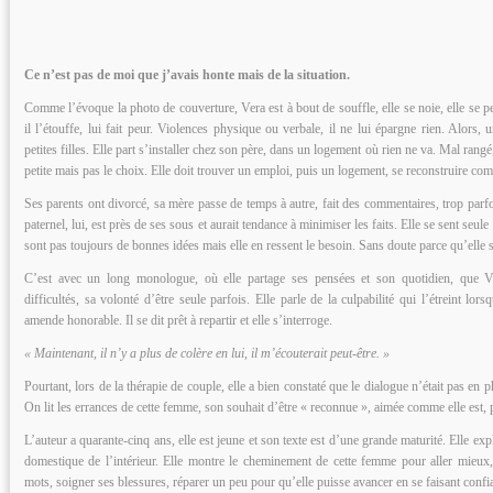
Ce n’est pas de moi que j’avais honte mais de la situation.
Comme l’évoque la photo de couverture, Vera est à bout de souffle, elle se noie, elle se p
il l’étouffe, lui fait peur. Violences physique ou verbale, il ne lui épargne rien. Alors, u
petites filles. Elle part s’installer chez son père, dans un logement où rien ne va. Mal ran
petite mais pas le choix. Elle doit trouver un emploi, puis un logement, se reconstruire co
Ses parents ont divorcé, sa mère passe de temps à autre, fait des commentaires, trop parfo
paternel, lui, est près de ses sous et aurait tendance à minimiser les faits. Elle se sent seul
sont pas toujours de bonnes idées mais elle en ressent le besoin. Sans doute parce qu’elle 
C’est avec un long monologue, où elle partage ses pensées et son quotidien, que V
difficultés, sa volonté d’être seule parfois. Elle parle de la culpabilité qui l’étreint lor
amende honorable. Il se dit prêt à repartir et elle s’interroge.
« Maintenant, il n’y a plus de colère en lui, il m’écouterait peut-être. »
Pourtant, lors de la thérapie de couple, elle a bien constaté que le dialogue n’était pas en 
On lit les errances de cette femme, son souhait d’être « reconnue », aimée comme elle est, p
L’auteur a quarante-cinq ans, elle est jeune et son texte est d’une grande maturité. Elle ex
domestique de l’intérieur. Elle montre le cheminement de cette femme pour aller mieux, 
mots, soigner ses blessures, réparer un peu pour qu’elle puisse avancer en se faisant confi