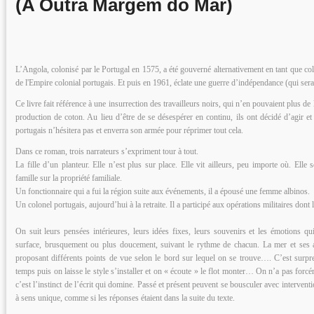
(A Outra Margem do Mar)
L’Angola, colonisé par le Portugal en 1575, a été gouverné alternativement en tant que col
de l'Empire colonial portugais. Et puis en 1961, éclate une guerre d’indépendance (qui ser
Ce livre fait référence à une insurrection des travailleurs noirs, qui n’en pouvaient plus de 
production de coton. Au lieu d’être de se désespérer en continu, ils ont décidé d’agir e
portugais n’hésitera pas et enverra son armée pour réprimer tout cela.
Dans ce roman, trois narrateurs s’expriment tour à tout.
La fille d’un planteur. Elle n’est plus sur place. Elle vit ailleurs, peu importe où. Elle
famille sur la propriété familiale.
Un fonctionnaire qui a fui la région suite aux événements, il a épousé une femme albinos.
Un colonel portugais, aujourd’hui à la retraite. Il a participé aux opérations militaires dont l
On suit leurs pensées intérieures, leurs idées fixes, leurs souvenirs et les émotions qu
surface, brusquement ou plus doucement, suivant le rythme de chacun. La mer et ses a
proposant différents points de vue selon le bord sur lequel on se trouve…. C’est surpr
temps puis on laisse le style s’installer et on « écoute » le flot monter… On n’a pas forc
c’est l’instinct de l’écrit qui domine. Passé et présent peuvent se bousculer avec intervent
à sens unique, comme si les réponses étaient dans la suite du texte.