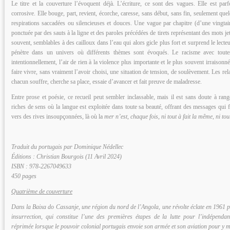
Le titre et la couverture l’évoquent déjà. L’écriture, ce sont des vagues. Elle est par
corrosive. Elle bouge, part, revient, écorche, caresse, sans début, sans fin, seulement qu
respirations saccadées ou silencieuses et douces. Une vague par chapitre (d’une vingta
ponctuée par des sauts à la ligne et des paroles précédées de tirets représentant des mots je
souvent, semblables à des cailloux dans l’eau qui alors gicle plus fort et surprend le lect
pénètre dans un univers où différents thèmes sont évoqués. Le racisme avec tout
intentionnellement, l’air de rien à la violence plus importante et le plus souvent irraison
faire vivre, sans vraiment l’avoir choisi, une situation de tension, de soulèvement. Les rela
chacun souffre, cherche sa place, essaie d’avancer et fait preuve de maladresse.
Entre prose et poésie, ce recueil peut sembler inclassable, mais il est sans doute à ran
riches de sens où la langue est exploitée dans toute sa beauté, offrant des messages qui 
vers des rives insoupçonnées, là où la
mer n’est, chaque fois, ni tout à fait la même, ni tou
Traduit du portugais par Dominique Nédellec
Éditions : Christian Bourgois (11 Avril 2024)
ISBN : 978-2267049633
450 pages
Quatrième de couverture
Dans la Baixa do Cassanje, une région du nord de l’Angola, une révolte éclate en 1961 pa
insurrection, qui constitue l’une des premières étapes de la lutte pour l’indépenda
réprimée lorsque le pouvoir colonial portugais envoie son armée et son aviation pour y me