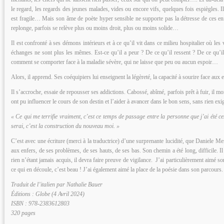
le regard, les regards des jeunes malades, vides ou encore vifs, quelques fois espiègles. Il 
est fragile… Mais son âme de poète hyper sensible ne supporte pas la détresse de ces enfan
replonge, parfois se relève plus ou moins droit, plus ou moins solide…
Il est confronté à ses démons intérieurs et à ce qu’il vit dans ce milieu hospitalier où les
échanges ne sont plus les mêmes. Est-ce qu’il a peur ? De ce qu’il ressent ? De ce qu’i
comment se comporter face à la maladie sévère, qui ne laisse que peu ou aucun espoir…
Alors, il apprend. Ses coéquipiers lui enseignent la légèreté, la capacité à sourire face aux
Il s’accroche, essaie de repousser ses addictions. Cabossé, abîmé, parfois prêt à fuir, il m
ont pu influencer le cours de son destin et l’aider à avancer dans le bon sens, sans rien exig
« Ce qui me terrifie vraiment, c’est ce temps de passage entre la personne que j’ai été ce
serai, c’est la construction du nouveau moi. »
C’est avec une écriture (merci à la traductrice) d’une surprenante lucidité, que Daniele Me
aux enfers, de ses problèmes, de ses hauts, de ses bas. Son chemin a été long, difficile. Il
rien n’étant jamais acquis, il devra faire preuve de vigilance. J’ai particulièrement aimé s
ce qui en découle, c’est beau ! J’ai également aimé la place de la poésie dans son parcours.
Traduit de l’italien par Nathalie Bauer
Éditions : Globe (4 Avril 2024)
ISBN : 978-2383612803
320 pages