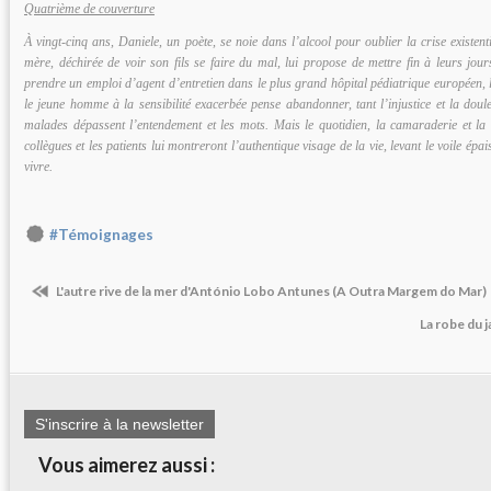
Quatrième de couverture
À vingt-cinq ans, Daniele, un poète, se noie dans l’alcool pour oublier la crise existenti
mère, déchirée de voir son fils se faire du mal, lui propose de mettre fin à leurs jou
prendre un emploi d’agent d’entretien dans le plus grand hôpital pédiatrique européen, 
le jeune homme à la sensibilité exacerbée pense abandonner, tant l’injustice et la doul
malades dépassent l’entendement et les mots. Mais le quotidien, la camaraderie et la s
collègues et les patients lui montreront l’authentique visage de la vie, levant le voile épa
vivre.
#Témoignages
L'autre rive de la mer d'António Lobo Antunes (A Outra Margem do Mar)
La robe du j
S'inscrire à la newsletter
Vous aimerez aussi :