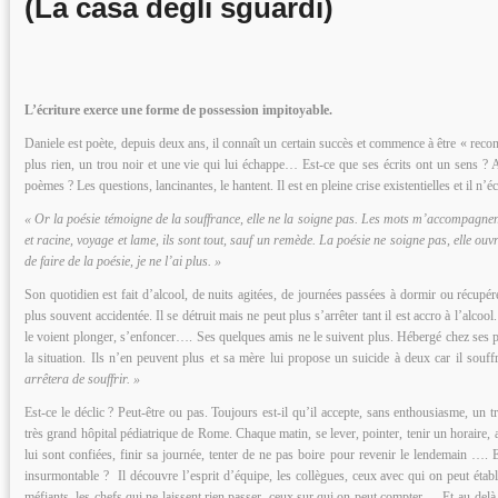
(La casa degli sguardi)
L’écriture exerce une forme de possession impitoyable.
Daniele est poète, depuis deux ans, il connaît un certain succès et commence à être « recon
plus rien, un trou noir et une vie qui lui échappe… Est-ce que ses écrits ont un sens ? A
poèmes ? Les questions, lancinantes, le hantent. Il est en pleine crise existentielles et il n’é
« Or la poésie témoigne de la souffrance, elle ne la soigne pas. Les mots m’accompagnent 
et racine, voyage et lame, ils sont tout, sauf un remède. La poésie ne soigne pas, elle ou
de faire de la poésie, je ne l’ai plus. »
Son quotidien est fait d’alcool, de nuits agitées, de journées passées à dormir ou récupére
plus souvent accidentée. Il se détruit mais ne peut plus s’arrêter tant il est accro à l’alcool
le voient plonger, s’enfoncer…. Ses quelques amis ne le suivent plus. Hébergé chez ses p
la situation. Ils n’en peuvent plus et sa mère lui propose un suicide à deux car il souffr
arrêtera de souffrir. »
Est-ce le déclic ? Peut-être ou pas. Toujours est-il qu’il accepte, sans enthousiasme, un t
très grand hôpital pédiatrique de Rome. Chaque matin, se lever, pointer, tenir un horaire, 
lui sont confiées, finir sa journée, tenter de ne pas boire pour revenir le lendemain …. E
insurmontable ? Il découvre l’esprit d’équipe, les collègues, ceux avec qui on peut établ
méfiants, les chefs qui ne laissent rien passer, ceux sur qui on peut compter…. Et au-delà d