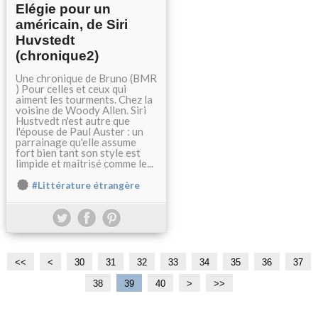
Elégie pour un
américain, de Siri
Huvstedt
(chronique2)
Une chronique de Bruno (BMR
) Pour celles et ceux qui
aiment les tourments. Chez la
voisine de Woody Allen. Siri
Hustvedt n'est autre que
l'épouse de Paul Auster : un
parrainage qu'elle assume
fort bien tant son style est
limpide et maîtrisé comme le...
#Littérature étrangère
<<
<
1
2
30
31
32
33
34
35
36
37
0
0
38
39
40
5
>
>>
0