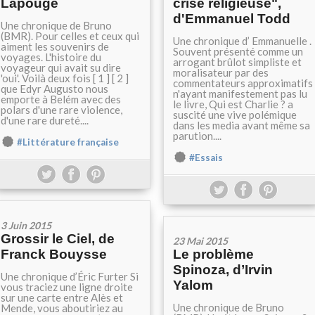
Lapouge
crise religieuse",
d'Emmanuel Todd
Une chronique de Bruno
(BMR). Pour celles et ceux qui
Une chronique d’ Emmanuelle .
aiment les souvenirs de
Souvent présenté comme un
voyages. L'histoire du
arrogant brûlot simpliste et
voyageur qui avait su dire
moralisateur par des
'oui'. Voilà deux fois [ 1 ] [ 2 ]
commentateurs approximatifs
que Edyr Augusto nous
n'ayant manifestement pas lu
emporte à Belém avec des
le livre, Qui est Charlie ? a
polars d'une rare violence,
suscité une vive polémique
d'une rare dureté....
dans les media avant même sa
parution....
#Littérature française
#Essais
3 Juin 2015
Grossir le Ciel, de
23 Mai 2015
Franck Bouysse
Le problème
Spinoza, d’Irvin
Une chronique d’Éric Furter Si
Yalom
vous traciez une ligne droite
sur une carte entre Alès et
Une chronique de Bruno
Mende, vous aboutiriez au