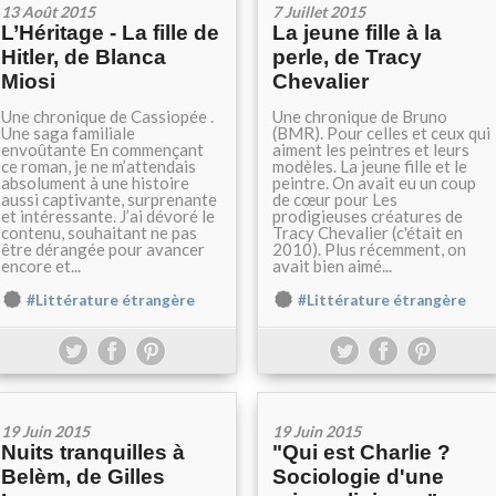
13 Août 2015
7 Juillet 2015
L’Héritage - La fille de
La jeune fille à la
Hitler, de Blanca
perle, de Tracy
Miosi
Chevalier
Une chronique de Cassiopée .
Une chronique de Bruno
Une saga familiale
(BMR). Pour celles et ceux qui
envoûtante En commençant
aiment les peintres et leurs
ce roman, je ne m’attendais
modèles. La jeune fille et le
absolument à une histoire
peintre. On avait eu un coup
aussi captivante, surprenante
de cœur pour Les
et intéressante. J’ai dévoré le
prodigieuses créatures de
contenu, souhaitant ne pas
Tracy Chevalier (c'était en
être dérangée pour avancer
2010). Plus récemment, on
encore et...
avait bien aimé...
#Littérature étrangère
#Littérature étrangère
19 Juin 2015
19 Juin 2015
Nuits tranquilles à
"Qui est Charlie ?
Belèm, de Gilles
Sociologie d'une