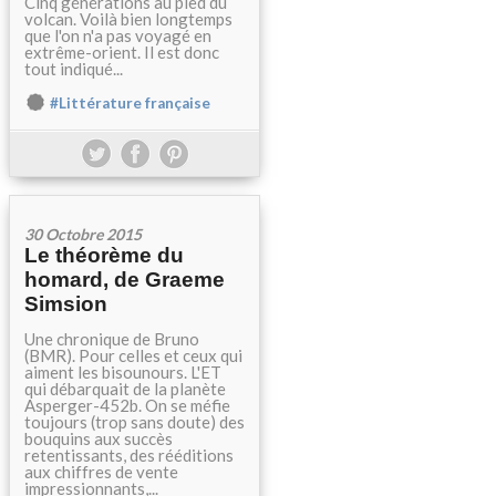
Cinq générations au pied du
volcan. Voilà bien longtemps
que l'on n'a pas voyagé en
extrême-orient. Il est donc
tout indiqué...
#Littérature française
30 Octobre 2015
Le théorème du
homard, de Graeme
Simsion
Une chronique de Bruno
(BMR). Pour celles et ceux qui
aiment les bisounours. L'ET
qui débarquait de la planète
Asperger-452b. On se méfie
toujours (trop sans doute) des
bouquins aux succès
retentissants, des rééditions
aux chiffres de vente
impressionnants,...