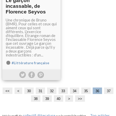
Le garçon
incassable, de
Florence Seyvos
Une chronique de Bruno
(BMR). Pour celles et ceux qui
aiment ceux qui sont
différents. L'exercice
d'équilibre. Étrange roman de
l'inclassable Florence Seyvos
que cet ouvrage Le garçon
incassable . Déjà parce qu'il y
a deux garçons
indestructibles : d'un...
#Littérature française
<<
<
1
2
30
31
32
33
34
35
36
37
0
0
38
39
40
5
>
>>
0
collectif-litterature
Top articles
Voir le profil de
sur le portail Overblog