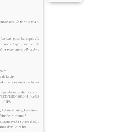
urdissent. Je ne sais pas si
faisions pour les repas (la
s à nous loger (combien de
 et votre mère, elle n’était
naire.
 de la vie.
t (bien) raconter de belles
es, LeGrandJaune, Geronimo,
faire des surnoms !
chacun avait sa place et où il
rmis dans leurs lits.