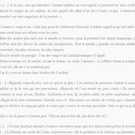
« […] Je le sais, moi qui attendais l’instant sublime où son regard se poserait sur moi, à tab
faisait le compte de ses enfants, la nuit quand elle allait d’un lit à l’autre et que, ô bonheu
pencher sur mes angoisses de la journée. »
Comme si vingt et un c’était trop pour les embrasser d'un seul et même regard et qu’une mère 
sans avoir tous ses enfants sous les yeux.
Bien des années plus tard, tout le monde se retrouve, pour la première fois depuis longtemps, 
LePère doit être décoré du mérite des prospecteurs. Tout le monde a grandi, est devenu adult
souvenirs, les plus cocasses, les plus épiques.
Tout le monde ou presque : l’un des vingt et un Cardinal manque à l’appel.
Toute la troupe est de mèche, on tait le drame, on cache l’absence : si LaMère venait à compte
c’est sûr, elle ne s’en remettrait pas.
Car il y a eu un drame dans la tribu des Cardinal.
[…] «Regarde, regarde-moi, vois ce que tu as fait.» J’ai traversé le pont avec lenteur à caus
tablier et de la voix qui me poursuivait. «Regarde où l’ont menée tes jeux cruels.» En sor
couvert, je nous ai vus, Émilien, LaTommy et moi, là, en plein soleil, en plein cauchemar, dan
«Regarde-la bien maintenant. Entends son cri. Vois toutes ces tonnes de roches qui s’abatten
qui se déchire, le sang qui gicle, le ventre qui s’ouvre, le cerveau qui éclate. Vois ce que tu as fa
Que s’est-il passé ce funeste jour ? Qui ne puisse être dit, qui doive être tû ?
« […] Il nous faudrait attendre d’autres rencontres pour que nos âmes soient prêtes à recevoir 
[…] LaTommy est sortie de l’auto, emportant avec elle le pantalon et la chemise qui devaient m