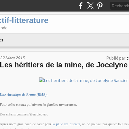
if-litterature
onde,
ct
22 Mars 2015
Publié par
c
Les héritiers de la mine, de Jocelyne
Une chronique de Bruno (BMR).
Pour celles et ceux qui aiment les familles nombreuses.
Des enfants comme s’il en pleuvait.
Après notre gros coup de cœur pour
la pluie des oiseaux
, on ne pouvait pas quitter tout b