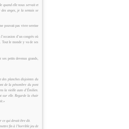
le quand elle nous servait et
r des anges, je la sentais se
ne pouvait pas vivre sereine
à l’occasion d’un congrès où
e. Tout le monde y va de ses
r ses petits devenus grands,
e des planches disjointes du
tant de la pénombre du pont
s la vieille auto d’Émilien.
t sur elle. Regarde la chair
it.»
ce qui devait être dit.
ettre fin à l’horrible jeu de