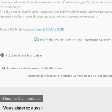
rôle auquel elle s’était livrée. Nous savions dès lors, Émilien et moi, qu’elle s’était chargée d
l’en avait chargée.
[…] Il y avait eu enquête après l’explosion. Des policiers étaient venus, avaient interrogé to
retournés avec leurs tonnes de soupçons et pas une once de preuve contre nous. »
Bruno ( BRM) :
les coups de Coeur de MAM et BMR
#Littérature française
Les heures silencieuses, de Gaëlle Josse
"L'homme dans la guerre, Maurice Genevoix face à Ernst Jünger
S'inscrire à la newsletter
Vous aimerez aussi :