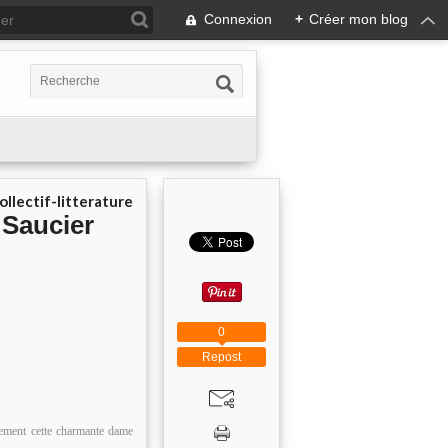
Connexion
+
Créer mon blog
ollectif-litterature
 Saucier
0
Repost
êtement cette charmante dame