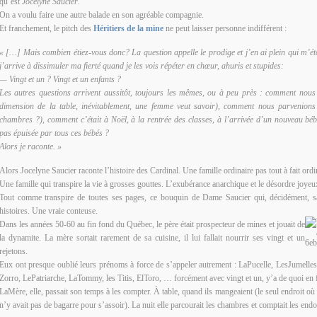
qu’est
Jocelyne Saucier
.
On a voulu faire une autre balade en son agréable compagnie.
Et franchement, le pitch des
Héritiers de la mine
ne peut laisser personne indifférent :
« […] Mais combien étiez-vous donc? La question appelle le prodige et j’en ai plein qui m’éto
j’arrive à dissimuler ma fierté quand je les vois répéter en chœur, ahuris et stupides:
— Vingt et un ? Vingt et un enfants ?
Les autres questions arrivent aussitôt, toujours les mêmes, ou à peu près : comment nous 
dimension de la table, inévitablement, une femme veut savoir), comment nous parvenion
chambres ?), comment c’était à Noël, à la rentrée des classes, à l’arrivée d’un nouveau bébé,
pas épuisée par tous ces bébés ?
Alors je raconte. »
Alors Jocelyne Saucier raconte l’histoire des Cardinal. Une famille ordinaire pas tout à fait ordi
Une famille qui transpire la vie à grosses gouttes. L’exubérance anarchique et le désordre joyeux
Tout comme transpire de toutes ses pages, ce bouquin de Dame Saucier qui, décidément, sai
histoires. Une vraie conteuse.
Dans l
es années 50-60 au fin fond du Québec, le père était prospecteur de mines et jouait de
la dynamite. La mère sortait rarement de sa cuisine, il lui fallait nourrir ses vingt et un
rejetons.
Eux ont presque oublié leurs prénoms à force de s’appeler autrement : LaPucelle, LesJumell
Zorro, LePatriarche, LaTommy, les Titis, ElToro, … forcément avec vingt et un, y’a de quoi en 
LaMère, elle, passait son temps à les compter. À table, quand ils mangeaient (le seul endroit où 
n’y avait pas de bagarre pour s’assoir). La nuit elle parcourait les chambres et comptait les endo