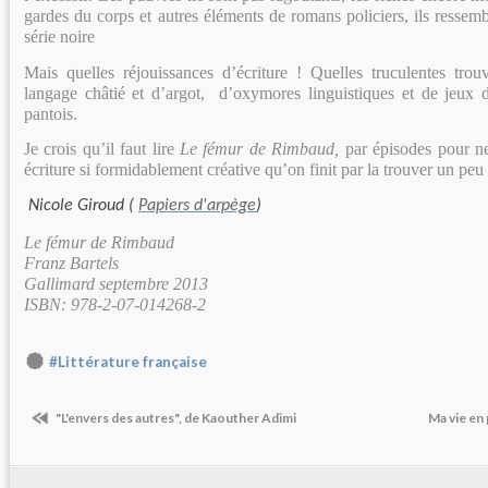
gardes du corps et autres éléments de romans policiers, ils ressemb
série noire
Mais quelles réjouissances d’écriture ! Quelles truculentes tro
langage châtié et d’argot, d’oxymores linguistiques et de jeux d
pantois.
Je crois qu’il faut lire
Le fémur de Rimbaud,
par épisodes pour ne 
écriture si formidablement créative qu’on finit par la trouver un peu 
Nicole Giroud (
Papiers d'arpège
)
Le fémur de Rimbaud
Franz Bartels
Gallimard septembre 2013
ISBN: 978-2-07-014268-2
#Littérature française
"L'envers des autres", de Kaouther Adimi
Ma vie en