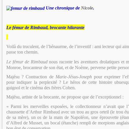
Une chronique de
Nicole
.
Le fémur de Rimbaud, brocante hilarante
Voilà du truculent, de l’hénaurme, de l’inventif : ami lecteur qui aime 
passe ton chemin.
Le fémur de Rimbaud
nous raconte les aventures drolatiques e
Monroe, brocanteur de son état, et de Noème, perverse petite pers
Majésu ? Contraction de
Marie-Jésus-Joseph
pour exprimer l’e
pour indiquer la perplexité ? Le héros de cette histoire ubuesqu
guignol et le cinéma des frères Cohen.
Majésu, artiste de la brocante, ne propose que de l’exceptionnel :
« Parmi les merveilles exposées, le collectionneur n’avait que 
chaussette d’Arthur Rimbaud avec un trou au gros orteil (le trou éta
de sa mère), un os de la main de Napoléon, une éprouvette (étan
d’Alfred de Musset, un bocal (étanche) rempli de morpions anglais 
bon état de conservation.