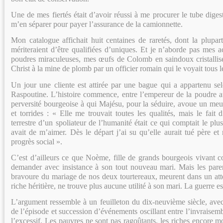
Une de mes fiertés était d’avoir réussi à me procurer le tube digest
m’en séparer pour payer l’assurance de la camionnette.
Mon catalogue affichait huit centaines de raretés, dont la plupart 
mériteraient d’être qualifiées d’uniques. Et je n’aborde pas mes a
poudres miraculeuses, mes œufs de Colomb en saindoux cristallisé,
Christ à la mine de plomb par un officier romain qui le voyait tous l
Un jour une cliente est attirée par une bague qui a appartenu s
Raspoutine. L’histoire commence, entre l’empereur de la poudre au
perversité bourgeoise à qui Majésu, pour la séduire, avoue un me
et torrides : « Elle me trouvait toutes les qualités, mais le fait 
terrestre d’un spoliateur de l’humanité était ce qui comptait le plu
avait de m’aimer. Dès le départ j’ai su qu’elle aurait tué père e
progrès social ».
C’est d’ailleurs ce que Noème, fille de grands bourgeois vivant
demander avec insistance à son tout nouveau mari. Mais les pare
bravoure du mariage de nos deux tourtereaux, meurent dans un at
riche héritière, ne trouve plus aucune utilité à son mari. La guerre es
L’argument ressemble à un feuilleton du dix-neuvième siècle, avec
de l’épisode et succession d’événements oscillant entre l’invraisemb
l’excessif. Les pauvres ne sont pas ragoûtants, les riches encore mo