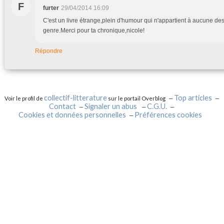
F
furter
29/04/2014 16:09
C'est un livre étrange,plein d'humour qui n'appartient à aucune de
genre.Merci pour ta chronique,nicole!
Répondre
collectif-litterature
Top articles
Voir le profil de
sur le portail Overblog
Contact
Signaler un abus
C.G.U.
Cookies et données personnelles
Préférences cookies