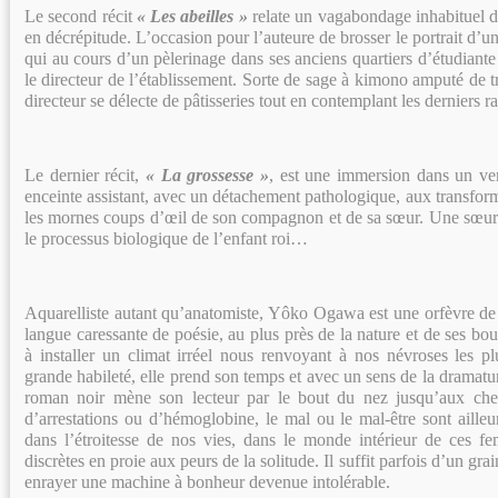
Le second récit
« Les abeilles »
relate un vagabondage inhabituel da
en décrépitude. L’occasion pour l’auteure de brosser le portrait d’u
qui au cours d’un pèlerinage dans ses anciens quartiers d’étudiante
le directeur de l’établissement. Sorte de sage à kimono amputé de 
directeur se délecte de pâtisseries tout en contemplant les derniers r
Le dernier récit,
« La grossesse »
, est une immersion dans un ve
enceinte assistant, avec un détachement pathologique, aux transfor
les mornes coups d’œil de son compagnon et de sa sœur. Une sœur 
le processus biologique de l’enfant roi…
Aquarelliste autant qu’anatomiste, Yôko Ogawa est une orfèvre de 
langue caressante de poésie, au plus près de la nature et de ses bou
à installer un climat irréel nous renvoyant à nos névroses les 
grande habileté, elle prend son temps et avec un sens de la dramatu
roman noir mène son lecteur par le bout du nez jusqu’aux chem
d’arrestations ou d’hémoglobine, le mal ou le mal-être sont ailleu
dans l’étroitesse de nos vies, dans le monde intérieur de ces f
discrètes en proie aux peurs de la solitude. Il suffit parfois d’un gra
enrayer une machine à bonheur devenue intolérable.