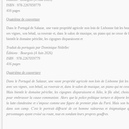
ISBN : 978-2267059779
416 pages
Quatrième de couverture
Dans le Portugal de Salazar, une vaste propriété agricole non loin de Lisbonne fait les bea
ses vignes, son bétail, sa roseraie et, dans le salon de musique, un piano qui ne cesse de
bientôt le domaine périclite, les cigognes disparaissent et
Traduit du portugais par Dominique Nédellec
Éditions : Bourgois (4 Juin 2026)
ISBN : 978-2267059779
416 pages
Quatrième de couverture
Dans le Portugal de Salazar, une vaste propriété agricole non loin de Lisbonne fait les
avec ses vignes, son bétail, sa roseraie et, dans le salon de musique, un piano qui ne ces
Mais bientôt le domaine périclite, les cigognes disparaissent et Júlio, le fils aîné, chois
pour embrasser la cause communiste. Alors que la police politique torture et déporte le
la lutte clandestine et s'impose comme une figure de premier plan du Parti. Mais son 
dans son camp. C'est le portrait diffracté de cet homme valeureux et énigmatique 
personnages ayant croisé sa route, tout en sondant leurs propres gouffres.