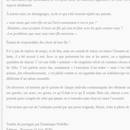
aspects inhabituels.
À travers tous ces témoignages, on lit ce qui a été souvent répété aux parents.
« vous savez que votre fils est au Parti communiste n’est-ce pas ?
-Madame, vous acceptez d’avoir un fils qui veut en finir avec les gens comme vous ?
-Les problèmes que vous vaut votre fils monsieur »
Étaient-ils responsables des choix de leur fils ?
Il n’y pas de repères de temps, ni de lieu, mais on connaît de mieux en mieux l’homme au fil
battu, il a été accusé à tort. Avec ce que présentent les uns et les autres, on a égalem
quotidien de chacun. C’est une belle « peinture » du vingtième siècle où certaines chose
de Júlio. C’est parfois assez dur, notamment « l’exécution d’un traitre » mais c’est édif
actions, des rebondissements, c’est plutôt comme si on regardait dans un kaléidoscope o
différente d’un même ensemble.
On découvre cet homme par le prisme de chaque individu communiquant des éléments sur lu
ses paroles, ses actes, ses gestes, ce qu’il était et ce qu’il voulait. Bien sûr, chacun a so
portrait quasi complet de celui que jamais on n’entendra mais dont on saura l’essentiel.
Une lecture qui sort de l’ordinaire portée par une prose originale, fleurie, riche et pleine d
Traduit du portugais par Dominique Nédellec
Éditions : Bourgois (4 Juin 2026)