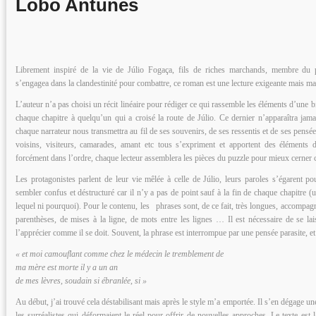
Lobo Antunes
Librement inspiré de la vie de Júlio Fogaça, fils de riches marchands, membre du 
s’engagea dans la clandestinité pour combattre, ce roman est une lecture exigeante mais m
L’auteur n’a pas choisi un récit linéaire pour rédiger ce qui rassemble les éléments d’une b
chaque chapitre à quelqu’un qui a croisé la route de Júlio. Ce dernier n’apparaîtra jam
chaque narrateur nous transmettra au fil de ses souvenirs, de ses ressentis et de ses pensé
voisins, visiteurs, camarades, amant etc tous s’expriment et apportent des éléments
forcément dans l’ordre, chaque lecteur assemblera les pièces du puzzle pour mieux cerner 
Les protagonistes parlent de leur vie mêlée à celle de Júlio, leurs paroles s’égarent p
sembler confus et déstructuré car il n’y a pas de point sauf à la fin de chaque chapitre (u
lequel ni pourquoi). Pour le contenu, les phrases sont, de ce fait, très longues, accompag
parenthèses, de mises à la ligne, de mots entre les lignes … Il est nécessaire de se la
l’apprécier comme il se doit. Souvent, la phrase est interrompue par une pensée parasite, et
« et moi camouflant comme chez le médecin le tremblement de
ma mère est morte il y a un an
de mes lèvres, soudain si ébranlée, si »
Au début, j’ai trouvé cela déstabilisant mais après le style m’a emportée. Il s’en dégage 
les surréalistes qui déformaient le réel pour offrir de nouvelles approches. Le texte est l