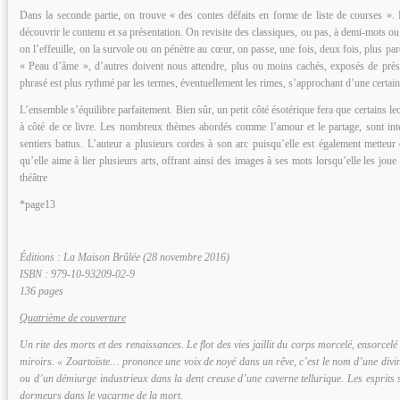
Dans la seconde partie, on trouve « des contes défaits en forme de liste de courses ». 
découvrir le contenu et sa présentation. On revisite des classiques, ou pas, à demi-mots ou 
on l’effeuille, on la survole ou on pénètre au cœur, on passe, une fois, deux fois, plus par
« Peau d’âme », d’autres doivent nous attendre, plus ou moins cachés, exposés de près o
phrasé est plus rythmé par les termes, éventuellement les rimes, s’approchant d’une certain
L’ensemble s’équilibre parfaitement. Bien sûr, un petit côté ésotérique fera que certains l
à côté de ce livre. Les nombreux thèmes abordés comme l’amour et le partage, sont inté
sentiers battus. L’auteur a plusieurs cordes à son arc puisqu’elle est également metteu
qu’elle aime à lier plusieurs arts, offrant ainsi des images à ses mots lorsqu’elle les jou
théâtre
*page13
Éditions : La Maison Brûlée (28 novembre 2016)
ISBN : 979-10-93209-02-9
136 pages
Quatrième de couverture
Un rite des morts et des renaissances. Le flot des vies jaillit du corps morcelé, ensorcelé
miroirs. « Zoartoïste… prononce une voix de noyé dans un rêve, c’est le nom d’une div
ou d’un démiurge industrieux dans la dent creuse d’une caverne tellurique. Les esprits s
dormeurs dans le vacarme de la mort.