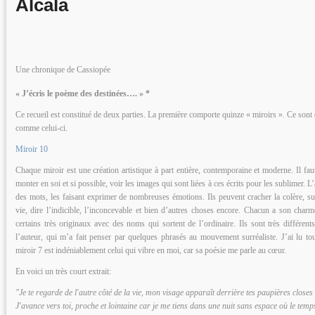
Alcala
Une chronique de Cassiopée
« J’écris le poème des destinées…. » *
Ce recueil est constitué de deux parties. La première comporte quinze « miroirs ». Ce sont 
comme celui-ci.
Miroir 10
Chaque miroir est une création artistique à part entière, contemporaine et moderne. Il faut
monter en soi et si possible, voir les images qui sont liées à ces écrits pour les sublimer. L
des mots, les faisant exprimer de nombreuses émotions. Ils peuvent cracher la colère, susu
vie, dire l’indicible, l’inconcevable et bien d’autres choses encore. Chacun a son char
certains très originaux avec des noms qui sortent de l’ordinaire. Ils sont très différents.
l’auteur, qui m’a fait penser par quelques phrasés au mouvement surréaliste. J’ai lu tou
miroir 7 est indéniablement celui qui vibre en moi, car sa poésie me parle au cœur.
En voici un très court extrait:
"Je te regarde de l'autre côté de la vie, mon visage apparaît derrière tes paupières closes
J'avance vers toi, proche et lointaine car je me tiens dans une nuit sans espace où le temps