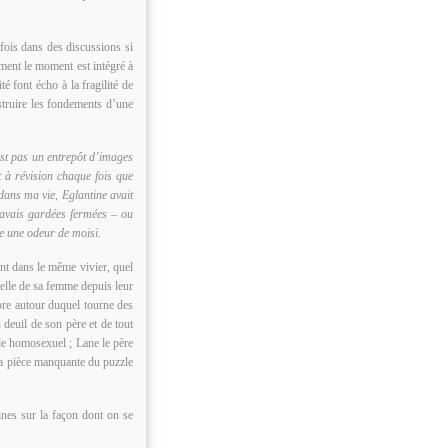
rfois dans des discussions si
ement le moment est intégré à
té font écho à la fragilité de
nstruire les fondements d’une
est pas un entrepôt d’images
t à révision chaque fois que
dans ma vie, Eglantine avait
avais gardées fermées – ou
re une odeur de moisi.
ent dans le même vivier, quel
 celle de sa femme depuis leur
èbre autour duquel tourne des
 deuil de son père et de tout
cle homosexuel ; Lane le père
 la pièce manquante du puzzle
fines sur la façon dont on se