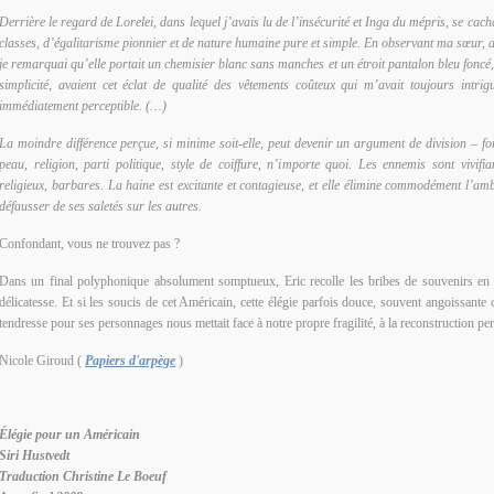
Derrière le regard de Lorelei, dans lequel j’avais lu de l’insécurité et Inga du mépris, se cacha
classes, d’égalitarisme pionnier et de nature humaine pure et simple. En observant ma sœur, as
je remarquai qu’elle portait un chemisier blanc sans manches et un étroit pantalon bleu foncé,
simplicité, avaient cet éclat de qualité des vêtements coûteux qui m’avait toujours intr
immédiatement perceptible. (…)
La moindre différence perçue, si minime soit-elle, peut devenir un argument de division – fo
peau, religion, parti politique, style de coiffure, n’importe quoi. Les ennemis sont vivifia
religieux, barbares. La haine est excitante et contagieuse, et elle élimine commodément l’am
défausser de ses saletés sur les autres.
Confondant, vous ne trouvez pas ?
Dans un final polyphonique absolument somptueux, Eric recolle les bribes de souvenirs en
délicatesse. Et si les soucis de cet Américain, cette élégie parfois douce, souvent angoissante 
tendresse pour ses personnages nous mettait face à notre propre fragilité, à la reconstruction 
Nicole Giroud (
Papiers d'arpège
)
Élégie pour un Américain
Siri Hustvedt
Traduction Christine Le Boeuf