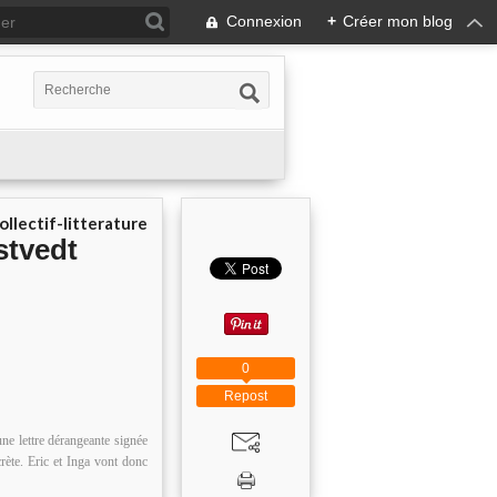
Connexion
+
Créer mon blog
ollectif-litterature
stvedt
0
Repost
une lettre dérangeante signée
crète. Eric et Inga vont donc