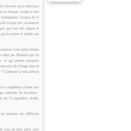
he Sorrows of an American
in
en français. Autant le titre
 l’immigration, la façon de se
t cela évoque des résonances
égos
qui veut dire plainte et
pas la sienne et affadit son
 sa maison à une jeune femme
t attiré par Miranda qui est
es, ce qui permet quelques
puissance de l’image dans la
nt ? Comment se tenir debout
t et se complètent comme une
age cohérente de lui-même :
ui du 11 septembre, deuils,
es histoires des différents
 de ceux de mon père, avec