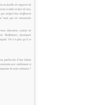
it un fouillis de rapports de
sise à table en face de moi,
 qui, malgré leur inoffensive
igué mais qui est néanmoins
rtune, éducation, couleur de
nts. Malfaiteurs, fanatiques
biguïté. On n’a plus qu’à se
 un patchwork d’une infinie
construite avec entêtement et
permanente de notre mémoire ?