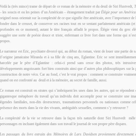
Voilà la (très mince) trame de départ de ce roman de la mémoire et du deuil de Siri Hustvedt,
T
– les soucis et ou les peines d’un Américain – étrangement traduit par
Élégie pour un América
originel nous orientait sur la complexité de ce que signifie être américain, avec l’importance de
fondre dans le creuset, de conserver ses racines tout en se sentant parfaitement américain (e
profondes en ce moment), autant le titre français affadit le propos. Élégie vient du grec
él
suggère une sorte de poésie douce et triste, enfermant ce livre fort dans une forme qui n’est 
propos.
Le narrateur est Eric, psychiatre divorcé qui, au début du roman, vient de louer une partie de
d’origine jamaïcaine Miranda et à sa fille de cinq ans, Eglantine. Eric se sent immédiatemen
harcelée par le père d’Eglantine : celui-ci prend sans cesse des photos, très intrusiv
développements angoissants fort bien construits ainsi que d’autres plus philosophiques sur la 
construction de notre vécu. Car au fond, c’est le vrai propos : comment se construire vraime
quand on est confronté au deuil et à la mémoire, au secret de famille, aussi.
Ce roman est construit en strates qui s’imbriquent les unes dans les autres, qui se réponden
gigantesque métaphore du travail qu’un individu doit accomplir pour se construire une im
légendes familiales, non-dits destructeurs, traumatismes personnels ou nationaux comme cel
présence des morts dans la vie des vivants, ambiguïtés sexuelles, comment s’y retrouver ?
La complexité de la vie se retrouve dans la façon très naturelle dont Siri Hustvedt mêle l
personnages en incluant également dans son travail le journal de son propre père disparu.
Les passages du livre extraits des Mémoires de Lars Davidsen proviennent directement