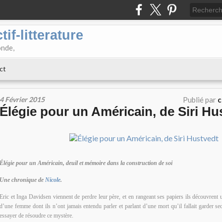
if-litterature
onde,
ct
4 Février 2015
Publié par
c
Élégie pour un Américain, de Siri Hu
Élégie pour un Américain, deuil et mémoire dans la construction de soi
Une chronique de
Nicole
.
Eric et Inga Davidsen viennent de perdre leur père, et en rangeant ses papiers ils découvrent 
d’une femme dont ils n’ont jamais entendu parler et parlant d’une mort qu’il fallait garder se
essayer de résoudre ce mystère.