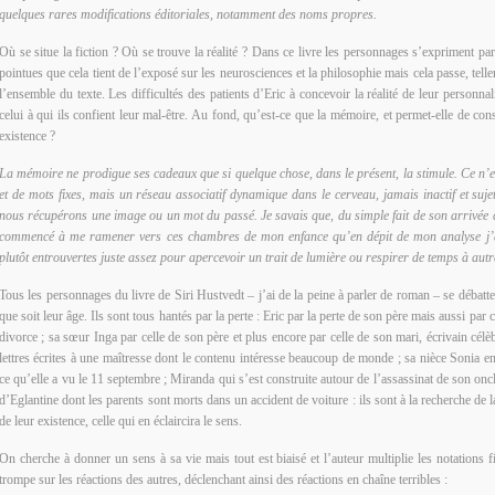
quelques rares modifications éditoriales, notamment des noms propres.
Où se situe la fiction ? Où se trouve la réalité ? Dans ce livre les personnages s’expriment pa
pointues que cela tient de l’exposé sur les neurosciences et la philosophie mais cela passe, tell
l’ensemble du texte. Les difficultés des patients d’Eric à concevoir la réalité de leur personnali
celui à qui ils confient leur mal-être. Au fond, qu’est-ce que la mémoire, et permet-elle de co
existence ?
La mémoire ne prodigue ses cadeaux que si quelque chose, dans le présent, la stimule. Ce n’
et de mots fixes, mais un réseau associatif dynamique dans le cerveau, jamais inactif et suje
nous récupérons une image ou un mot du passé. Je savais que, du simple fait de son arrivée 
commencé à me ramener vers ces chambres de mon enfance qu’en dépit de mon analyse j’
plutôt entrouvertes juste assez pour apercevoir un trait de lumière ou respirer de temps à aut
Tous les personnages du livre de Siri Hustvedt – j’ai de la peine à parler de roman – se débatt
que soit leur âge. Ils sont tous hantés par la perte : Eric par la perte de son père mais aussi par
divorce ; sa sœur Inga par celle de son père et plus encore par celle de son mari, écrivain cél
lettres écrites à une maîtresse dont le contenu intéresse beaucoup de monde ; sa nièce Sonia en
ce qu’elle a vu le 11 septembre ; Miranda qui s’est construite autour de l’assassinat de son on
d’Eglantine dont les parents sont morts dans un accident de voiture : ils sont à la recherche de
de leur existence, celle qui en éclaircira le sens.
On cherche à donner un sens à sa vie mais tout est biaisé et l’auteur multiplie les notations 
trompe sur les réactions des autres, déclenchant ainsi des réactions en chaîne terribles :