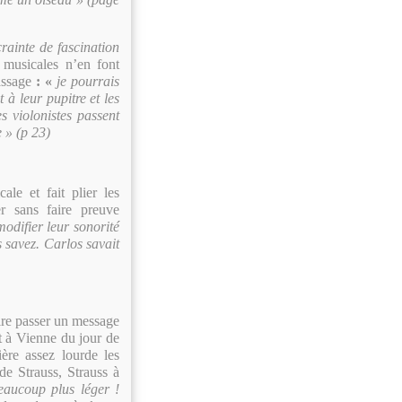
rainte de fascination
 musicales n’en font
assage
: «
je pourrais
 à leur pupitre et les
s violonistes passent
 » (p 23)
ale et fait plier les
r sans faire preuve
modifier leur sonorité
s savez. Carlos savait
ire passer un message
t à Vienne du jour de
ère assez lourde les
de Strauss, Strauss à
eaucoup plus léger !