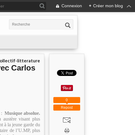
Connexion
+
Créer mon blog
ollectif-litterature
vec Carlos
0
Repost
e :
Musique absolue.
 austère visant plus
t à la jeune garde du
aire de l’U.MP, plus