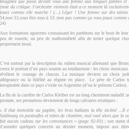
Imaginez que passe devant vous une femme aux longues jambes et d
(note du critique :l’orchestre viennois était a ce moment là exclusive
jouez comme elle marche ! (…) Léger ! Une femme sur des talons 
54,non 53,vous êtes tous à 53 ;non pas comme ça vous jouez comme d
24)
Aux formations aguerries connaissant les partitions sur le bout de leu
peu de rouerie, un peu de malhonnêteté afin de tenter quelque ch
proprement inouï.
C’est surtout par la description du milieu musical allemand que Bru
creux le portrait d’un pays soumis au totalitarisme : les choix musicaux
révèlent le courage de chacun. La musique devient un choix poli
allégeance ou la fidélité au régime en place. Le père de Carlos t
irrespirable dans ce pays s’exile en Argentine (d’ou le prénom Carlos).
La fin de la carrière de Carlos Kleiber est un long cheminent maladif :at
prostate, ses prestations deviennent de longs calvaires erratiques :
« Il état immobile au pupitre, les bras ballants la tête incliné …Il 
Salzbourg en pantoufles et robes de chambre, mal rasé alors que la so
fait aucun cadeau sur les convenances
»
(page 92-93)
; son statut 
d’annuler quelques concerts au dernier moment, impose aux direc