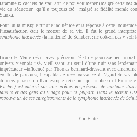
faramineux cachets de star afin de pouvoir mener (malgré certaines déf
vie du séducteur qu’il a toujours été, malgré sa fidélité morale co
Stanka.
Pour lui la musique fut une inquiétude et la réponse à cette inquiétud
l’insatisfaction était le moteur de sa vie. Il fut le grand interprèt
symphonie inachevée
(la huitième) de Schubert ; ne doit-on pas y voir 
Bruno le Maire décrit avec précision l’état de pourrissement moral e
univers viennois usé, vieillissant, au seuil d’une nuit sans lendema
imprécateur –influencé par Thomas bernhard-dressant avec amertume 
en fin de parcours, incapable de reconnaissance à l’égard de ses pl
derniers phrases du livre évoque cette nuit qui tombe sur l’Europe
«
Kleiber) est enterré par trois prêtres en présence de quelques diza
famille et des gens du village pour la plupart. Dans le lecteur 
retrouva un de ses enregistrements de la symphonie inachevée de Schub
Eric Furter