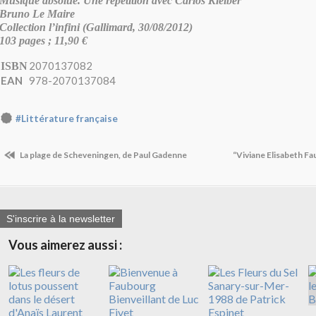
Musique absolue. Une répétition avec Carlos Kleiber
Bruno Le Maire
Collection l’infini (Gallimard, 30/08/2012)
103 pages ; 11,90 €
2070137082
ISBN
EAN
978-2070137084
#Littérature française
La plage de Scheveningen, de Paul Gadenne
“Viviane Elisabeth Fau
S'inscrire à la newsletter
Vous aimerez aussi :