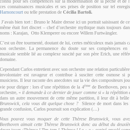
connu pour ses compétences sur la modernisation de la pêche et de l
ces connaissances musicales et ses prises de position sur tel enreg
Harnoncourt
ou telle prestation de
Cécilia Bartoli.
J’avais bien tort : Bruno le Maire dresse ici un portrait saisissant de 
même était fort discret – chef d’orchestre mythique mais toujours da
noms : Karajan, Otto Klemperer ou encore Willem Furtwängler.
C’est un être tourmenté, doutant de lui, certes méticuleux mais jamais c
son orchestre. La permanence du doute sur ses compétences en m
musicale semble lié au complexe suscité par son père Erich, une réfé
domaine.
Cependant Carlos entretient avec son orchestre une relation particulièr
involontaire est ravageur et contribue à susciter cette osmose si p
musiciens. Il leur raconte des anecdotes sur la vie des compositeurs joué
ème
vie pour diriger : lors d’une répétition de la 4
de Beethoven, peu sa
orchestre, «
il demande à ce dernier de jouer comme si « la répétition ét
dans un autre mouvement de cette même partition, il leur dit à brûl
Brunswick, cela vous dit quelque chose ?
Silence de mort dans les
grande confusion, Carlos poursuit son explication (…)
Vous pouvez vous moquer de cette Thèrese Brunswick, vous avez
Beethoven aimait cette Thèrese Brunswick donc au début du deuxi
devez jouer :Thèrese ! Tim-tam ! Thérese ! Le « e » aspiré envolé co