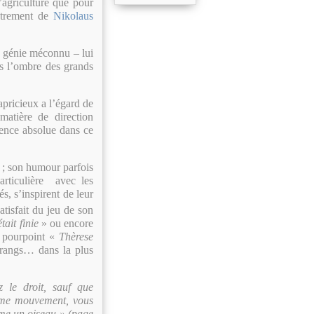
’agriculture que pour
istrement de
Nikolaus
ce génie méconnu – lui
ns l’ombre des grands
apricieux a l’égard de
atière de direction
rence absolue dans ce
e ; son humour parfois
articulière avec les
s, s’inspirent de leur
tisfait du jeu de son
ait finie
» ou encore
e pourpoint «
Thèrese
 rangs… dans la plus
 le droit, sauf que
ème mouvement, vous
mme un oiseau » (page