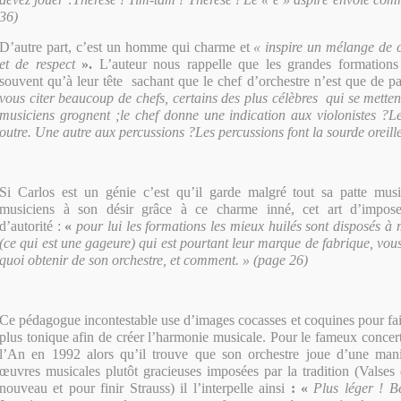
36)
D’autre part, c’est un homme qui charme et
« inspire un mélange de c
et de respect
».
L’auteur nous rappelle que les grandes formations
souvent qu’à leur tête sachant que le chef d’orchestre n’est que de p
vous citer beaucoup de chefs, certains des plus célèbres qui se mettent
musiciens grognent ;le chef donne une indication aux violonistes ?Le
outre. Une autre aux percussions ?Les percussions font la sourde oreille
Si Carlos est un génie c’est qu’il garde malgré tout sa patte music
musiciens à son désir grâce à ce charme inné, cet art d’impose
d’autorité :
«
pour lui les formations les mieux huilés sont disposés à 
(ce qui est une gageure) qui est pourtant leur marque de fabrique, vou
quoi obtenir de son orchestre, et comment. » (page 26)
Ce pédagogue incontestable use d’images cocasses et coquines pour fa
plus tonique afin de créer l’harmonie musicale. Pour le fameux concer
l’An en 1992 alors qu’il trouve que son orchestre joue d’une mani
œuvres musicales plutôt gracieuses imposées par la tradition (Valses 
nouveau et pour finir Strauss) il l’interpelle ainsi
: «
Plus léger ! B