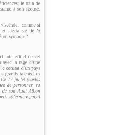
iciences) le train de
nstante à son épouse,
e viscérale, comme si
e et spécialiste de
la
là un symbole ?
t intellectuel de cet
in avec la rage d’une
le constat d’un pays
us grands talents.Les
 Ce 17 juillet (carlos
ines de personnes, sa
CD de son Audi A8,on
ert. »(dernière page)