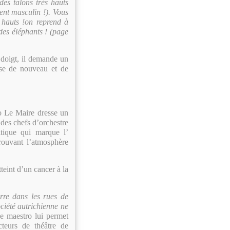
es talons très hauts
ment masculin !). Vous
hauts !on reprend à
es éléphants ! (page
r doigt, il demande un
ose de nouveau et de
no Le Maire dresse un
 des chefs d’orchestre
tique qui marque l’
rouvant l’atmosphère
teint d’un cancer à la
erre dans les rues de
ciété autrichienne ne
de maestro lui permet
teurs de théâtre de