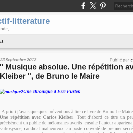
if-litterature
onde,
ct
23 Septembre 2012
Publié par
c
" Musique absolue. Une répétition a
Kleiber ", de Bruno le Maire
Une chronique d'Eric Furter.
A priori j’avais quelques préventions à lire ce livre de Bruno Le Mair
Une répétition avec Carlos Kleiber
. Tout d’abord ce titre un peu
précisément un public de mélomanes avertis ensuite l’auteur appartenan
sarkosysme, candidat malheureux au poste convoité de premier secrét