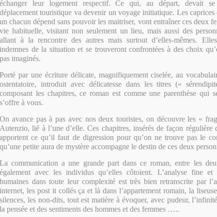
échanger leur logement respectif. Ce qui, au départ, devait 
déplacement touristique va devenir un voyage initiatique. Les caprices
un chacun dépend sans pouvoir les maitriser, vont entraîner ces deux f
vie habituelle, visitant non seulement un lieu, mais aussi des person
allant à la rencontre des autres mais surtout d’elles-mêmes. Elles
indemnes de la situation et se trouveront confrontées à des choix qu
pas imaginés.
Porté par une écriture délicate, magnifiquement ciselée, au vocabulai
ostentatoire, introduit avec délicatesse dans les titres (« sérendip
composant les chapitres, ce roman est comme une parenthèse qui se
s’offre à vous.
On avance pas à pas avec nos deux touristes, on découvre les « fra
Autenzio, lié à l’une d’elle. Ces chapitres, insérés de façon régulière d
apportent ce qu’il faut de digression pour qu’on ne trouve pas le con
qu’une petite aura de mystère accompagne le destin de ces deux person
La communication a une grande part dans ce roman, entre les deux
également avec les individus qu’elles côtoient. L’analyse fine et s
humaines dans toute leur complexité est très bien retranscrite par l’
internet, les post it collés ça et là dans l’appartement romain, la lise
silences, les non-dits, tout est matière à évoquer, avec pudeur, l’infinit
la pensée et des sentiments des hommes et des femmes …..