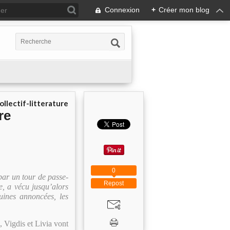
Connexion
+
Créer mon blog
ollectif-litterature
re
0
 par un tour de passe-
Repost
le, a vécu jusqu’alors
uines annoncées, les
, Vigdis et Livia vont