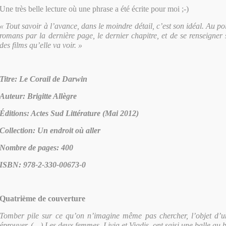
Une très belle lecture où une phrase a été écrite pour moi ;-)
« Tout savoir à l’avance, dans le moindre détail, c’est son idéal. Au 
romans par la dernière page, le dernier chapitre, et de se renseigner s
des films qu’elle va voir. »
Titre: Le Corail de Darwin
Auteur: Brigitte Allègre
Éditions: Actes Sud Littérature (Mai 2012)
Collection: Un endroit où aller
Nombre de pages: 400
ISBN: 978-2-330-00673-0
Quatrième de couverture
Tomber pile sur ce qu’on n’imagine même pas chercher, l’objet d’u
éprouver. (…) Les deux femmes, Livia et Vigdis, ont saisi une balle au 