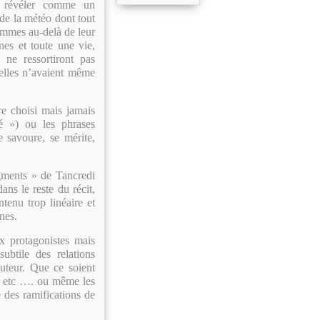
se révéler comme un
 de la météo dont tout
emmes au-delà de leur
nes et toute une vie,
 ne ressortiront pas
’elles n’avaient même
re choisi mais jamais
ité ») ou les phrases
 savoure, se mérite,
gments » de Tancredi
ans le reste du récit,
tenu trop linéaire et
nes.
 protagonistes mais
ubtile des relations
auteur. Que ce soient
use etc …. ou même les
é des ramifications de