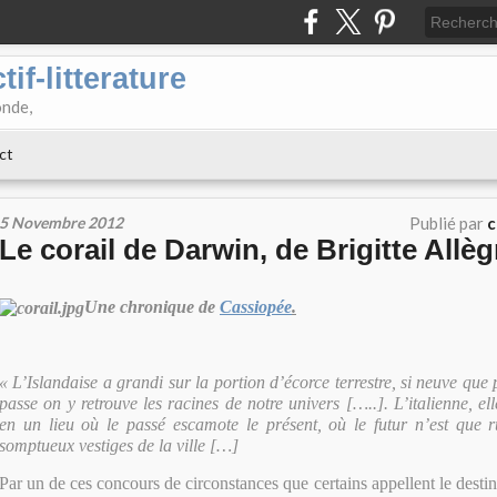
if-litterature
onde,
ct
5 Novembre 2012
Publié par
c
Le corail de Darwin, de Brigitte Allèg
Une chronique de
Cassiopée
.
« L’Islandaise a grandi sur la portion d’écorce terrestre, si neuve que
passe on y retrouve les racines de notre univers […..]. L’italienne, el
en un lieu où le passé escamote le présent, où le futur n’est que r
somptueux vestiges de la ville […]
Par un de ces concours de circonstances que certains appellent le destin