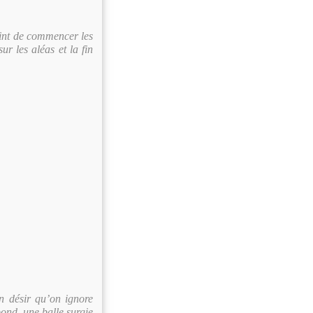
point de commencer les
ur les aléas et la fin
n désir qu’on ignore
bond, une balle surgie