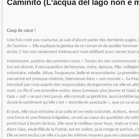
Caminito (L’acqua del lago non è m
Coup de cœur !
Une fois n’est pas coutume, je vais d’abord parler des dernières pages, 
de l’autrice ». Elle explique la genèse de ce roman et de quelles femmes e
écrire. C’est non seulement intéressant mais édifiant pour cerner tout c
Maintenant, parlons des premiers mots
« Toutes les vies commencent
ton est donné, il sera question de femmes, mère, épouse, fille, collégie
volontaire, rebelle, têtue, fougueuse, belle et ensorcelante. La première
narratrice est presque violente, bienvenue dans « son monde ». Sa Mam
introduit par ruse auprès des responsables de logements car elle en att
mari, un fils d’une première union, deux jumeaux plus jeunes et Gaïa) et 
Gaïa « sait » ce qui s’est passé, elle connaît sa génitrice, aussi entêtée q
doute le sentiment qu’elle s’est « donnée en spectacle », que ça va se sa
Et puis, elle nous entraîne à sa suite et on reste scotchée. Actions, émot
une force et une finesse inégalées, on est au cœur du quotidien de cet
porte tout à bouts de bras. Elle veut le meilleur pour tous, mais ce n’es
Alors Gaïa, seule fille de la fratrie, est en colère, ça la ronge et parfois, 
Elle se sent exclus car elle n’a pas les mêmes moyens que ses camarades, 