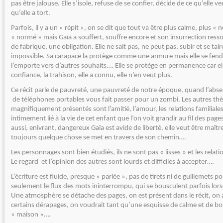
pas être jalouse. Elle s’isole, refuse de se confier, décide de ce qu’elle ve
qu’elle a tort.
Parfois, il y a un « répit », on se dit que tout va être plus calme, plus « 
« normé » mais Gaïa a souffert, souffre encore et son insurrection re
de fabrique, une obligation. Elle ne sait pas, ne peut pas, subir et se taire
impossible. Sa carapace la protège comme une armure mais elle se fendi
l’emporte vers d’autres souhaits…. Elle se protège en permanence car ell
confiance, la trahison, elle a connu, elle n’en veut plus.
Ce récit parle de pauvreté, une pauvreté de notre époque, quand l’absen
de téléphones portables vous fait passer pour un zombi. Les autres t
magnifiquement présentés sont l’amitié, l’amour, les relations familiales….
intimement lié à la vie de cet enfant que l’on voit grandir au fil des pages…
aussi, enivrant, dangereux Gaïa est avide de liberté, elle veut être maît
toujours quelque chose se met en travers de son chemin….
Les personnages sont bien étudiés, ils ne sont pas « lisses » et les relat
Le regard et l’opinion des autres sont lourds et difficiles à accepter….
L’écriture est fluide, presque « parlée », pas de tirets ni de guillemets po
seulement le flux des mots ininterrompu, qui se bousculent parfois lorsq
Une atmosphère se détache des pages, on est présent dans le récit, on 
certains dérapages, on voudrait tant qu’une esquisse de calme et de bo
« maison »….