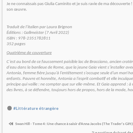
Je ne connaissais pas Giulia Caminito et je suis ravie de ma découverte 
son œuvre.
Traduit de l’italien par Laura Brignon
Éditions : Gallmeister (7 Avril 2022)
ISBN : 978-2351782811
352 pages
Quatrième de couverture
C’est au bord de ce faussement paisible lac de Bracciano, ancien cratè
d’eau dans la banlieue de Rome, que la jeune Gaïa vient s’installer ave
Antonia, femme fière jusqu’à l’entêtement s’occupe seule d’un mari h
enfants. Pauvre et honnête, Antonia a l’esprit combatif et elle inculque 
principe qui vaille : ne compter que sur elle-même. Et Gaïa apprend : à n
des livres, à se défendre, toujours hors de propos, hors de la mode, h
#Littérature étrangère
Swan Hill - Tome 4 : Une chance à saisir d'Anna Jacobs (The Trader’s Gift)
"Le portique du front de