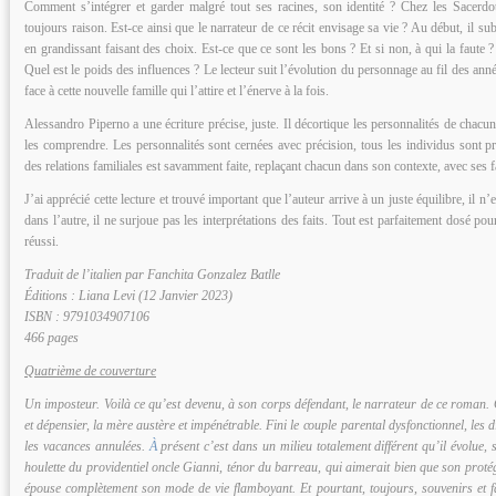
Comment s’intégrer et garder malgré tout ses racines, son identité ? Chez les Sacerdo
toujours raison. Est-ce ainsi que le narrateur de ce récit envisage sa vie ? Au début, il su
en grandissant faisant des choix. Est-ce que ce sont les bons ? Et si non, à qui la faute ? 
Quel est le poids des influences ? Le lecteur suit l’évolution du personnage au fil des ann
face à cette nouvelle famille qui l’attire et l’énerve à la fois.
Alessandro Piperno a une écriture précise, juste. Il décortique les personnalités de chacu
les comprendre. Les personnalités sont cernées avec précision, tous les individus sont pr
des relations familiales est savamment faite, replaçant chacun dans son contexte, avec ses fa
J’ai apprécié cette lecture et trouvé important que l’auteur arrive à un juste équilibre, il n’
dans l’autre, il ne surjoue pas les interprétations des faits. Tout est parfaitement dosé po
réussi.
Traduit de l’italien par Fanchita Gonzalez Batlle
Éditions : Liana Levi (12 Janvier 2023)
ISBN : 9791034907106
466 pages
Quatrième de couverture
Un imposteur. Voilà ce qu’est devenu, à son corps défendant, le narrateur de ce roman. 
et dépensier, la mère austère et impénétrable. Fini le couple parental dysfonctionnel, les dis
les vacances annulées.
À
présent c’est dans un milieu totalement différent qu’il évolue, 
houlette du providentiel oncle Gianni, ténor du barreau, qui aimerait bien que son protég
épouse complètement son mode de vie flamboyant. Et pourtant, toujours, souvenirs et 