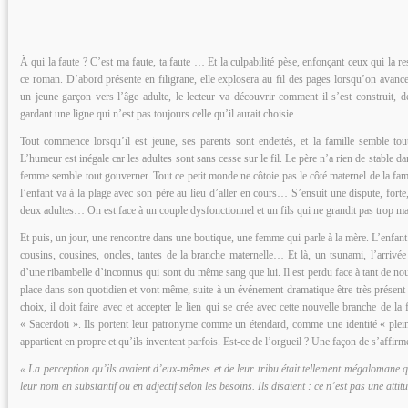
À qui la faute ? C’est ma faute, ta faute … Et la culpabilité pèse, enfonçant ceux qui la re
ce roman. D’abord présente en filigrane, elle explosera au fil des pages lorsqu’on avan
un jeune garçon vers l’âge adulte, le lecteur va découvrir comment il s’est construit,
gardant une ligne qui n’est pas toujours celle qu’il aurait choisie.
Tout commence lorsqu’il est jeune, ses parents sont endettés, et la famille semble tout
L’humeur est inégale car les adultes sont sans cesse sur le fil. Le père n’a rien de stable da
femme semble tout gouverner. Tout ce petit monde ne côtoie pas le côté maternel de la fami
l’enfant va à la plage avec son père au lieu d’aller en cours… S’ensuit une dispute, forte
deux adultes… On est face à un couple dysfonctionnel et un fils qui ne grandit pas trop mal
Et puis, un jour, une rencontre dans une boutique, une femme qui parle à la mère. L’enfant r
cousins, cousines, oncles, tantes de la branche maternelle… Et là, un tsunami, l’arrivée 
d’une ribambelle d’inconnus qui sont du même sang que lui. Il est perdu face à tant de no
place dans son quotidien et vont même, suite à un événement dramatique être très présent p
choix, il doit faire avec et accepter le lien qui se crée avec cette nouvelle branche de la 
« Sacerdoti ». Ils portent leur patronyme comme un étendard, comme une identité « plein
appartient en propre et qu’ils inventent parfois. Est-ce de l’orgueil ? Une façon de s’affirm
« La perception qu’ils avaient d’eux-mêmes et de leur tribu était tellement mégalomane q
leur nom en substantif ou en adjectif selon les besoins. Ils disaient : ce n’est pas une atti