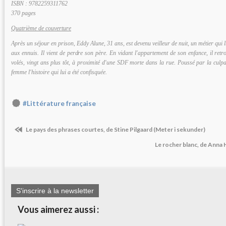
ISBN : 9782259311762
370 pages
Quatrième de couverture
Après un séjour en prison, Eddy Alune, 31 ans, est devenu veilleur de nuit, un métier qui 
aux ennuis. Il vient de perdre son père. En vidant l'appartement de son enfance, il retro
volés, vingt ans plus tôt, à proximité d'une SDF morte dans la rue. Poussé par la culpabi
femme l'histoire qui lui a été confisquée.
#Littérature française
Le pays des phrases courtes, de Stine Pilgaard (Meter i sekunder)
Le rocher blanc, de Anna
S'inscrire à la newsletter
Vous aimerez aussi :