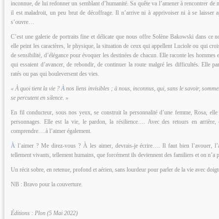
inconnue, de lui redonner un semblant d’humanité. Sa quête va l’amener à rencontrer de
il est maladroit, un peu brut de décoffrage. Il n’arrive ni à apprivoiser ni à se laisser 
s’ouvre…
C’est une galerie de portraits fine et délicate que nous offre Solène Bakowski dans ce 
elle peint les caractères, le physique, la situation de ceux qui appellent Luciole ou qui cro
de sensibilité, d’élégance pour évoquer les destinées de chacun. Elle raconte les hommes e
qui essaient d’avancer, de rebondir, de continuer la route malgré les difficultés. Elle p
ratés ou pas qui bouleversent des vies.
« À quoi tient la vie ?
À
nos liens invisibles ; à nous, inconnus, qui, sans le savoir, somm
se percutent en silence. »
En fil conducteur, sous nos yeux, se construit la personnalité d’une femme, Rosa, elle e
personnages. Elle est la vie, le pardon, la résilience…. Avec des retours en arrière,
comprendre….à l’aimer également.
À
l’aimer ? Me direz-vous ? À les aimer, devrais-je écrire…. Il faut bien l’avouer, l
tellement vivants, tellement humains, que forcément ils deviennent des familiers et on n’a pa
Un récit sobre, en retenue, profond et aérien, sans lourdeur pour parler de la vie avec doigt
NB : Bravo pour la couverture.
Éditions : Plon (5 Mai 2022)