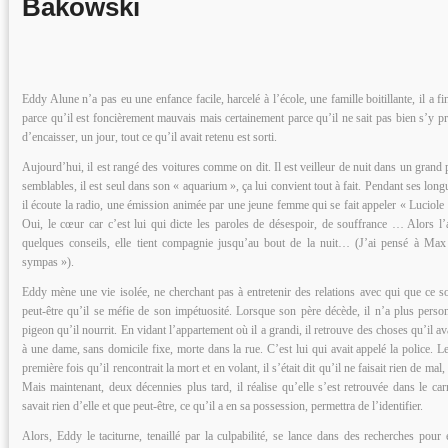
Bakowski
Eddy Alune n’a pas eu une enfance facile, harcelé à l’école, une famille boitillante, il a f
parce qu’il est foncièrement mauvais mais certainement parce qu’il ne sait pas bien s’y pr
d’encaisser, un jour, tout ce qu’il avait retenu est sorti.
Aujourd’hui, il est rangé des voitures comme on dit. Il est veilleur de nuit dans un grand
semblables, il est seul dans son « aquarium », ça lui convient tout à fait. Pendant ses longu
il écoute la radio, une émission animée par une jeune femme qui se fait appeler « Luciole 
Oui, le cœur car c’est lui qui dicte les paroles de désespoir, de souffrance … Alors l’
quelques conseils, elle tient compagnie jusqu’au bout de la nuit… (J’ai pensé à Max
sympas »).
Eddy mène une vie isolée, ne cherchant pas à entretenir des relations avec qui que ce soi
peut-être qu’il se méfie de son impétuosité. Lorsque son père décède, il n’a plus perso
pigeon qu’il nourrit. En vidant l’appartement où il a grandi, il retrouve des choses qu’il a
à une dame, sans domicile fixe, morte dans la rue. C’est lui qui avait appelé la police. L
première fois qu’il rencontrait la mort et en volant, il s’était dit qu’il ne faisait rien de m
Mais maintenant, deux décennies plus tard, il réalise qu’elle s’est retrouvée dans le ca
savait rien d’elle et que peut-être, ce qu’il a en sa possession, permettra de l’identifier.
Alors, Eddy le taciturne, tenaillé par la culpabilité, se lance dans des recherches pour