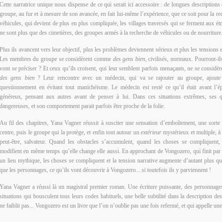
Cette narratrice unique nous dispense de ce qui serait ici accessoire : de longues descriptions 
groupe, au fur et à mesure de son avancée, en fait lui-même l’expérience, que ce soit pour la r
véhicules, qui devient de plus en plus compliquée, les villages traversés qui se ferment aux ét
ne sont plus que des cimetières, des groupes armés à la recherche de véhicules ou de nourriture.
Plus ils avancent vers leur objectif, plus les problèmes deviennent sérieux et plus les tensions e
Les membres du groupe se considèrent comme
des gens bien
, civilisés, normaux. Pourront-il
vont se préciser ? Et ceux qu’ils croisent, qui leur semblent parfois menaçants, ne se considè
des gens bien
? Leur rencontre avec un médecin, qui va se rajouter au groupe, ajoute
questionnement en évitant tout manichéisme. Le médecin est resté ce qu’il était avant l’ép
généreux, pensant aux autres avant de penser à lui. Dans ces situations extrêmes, ses q
dangereuses, et son comportement parait parfois être proche de la folie.
Au fil des chapitres, Yana Vagner réussit à susciter une sensation d’emboîtement, une sorte 
centre, puis le groupe qui la protège, et enfin tout autour un
extérieur
mystérieux et multiple, à
peut-être, salvateur. Quand les obstacles s’accumulent, quand les choses se compliquent
modifient en même temps qu’elle change elle aussi. En approchant de Vongozero, qui finit par
un lieu mythique, les choses se compliquent et la tension narrative augmente d’autant plus que
que les personnages, ce qu’ils vont découvrir à Vongozero... si toutefois ils y parviennent !
Yana Vagner a réussi là un magistral premier roman. Une écriture puissante, des personnages
situations qui bousculent tous leurs codes habituels, une belle subtilité dans la description de
ne faiblit pas... Vongozero est un livre que l’on n’oublie pas une fois refermé, et qui appelle une