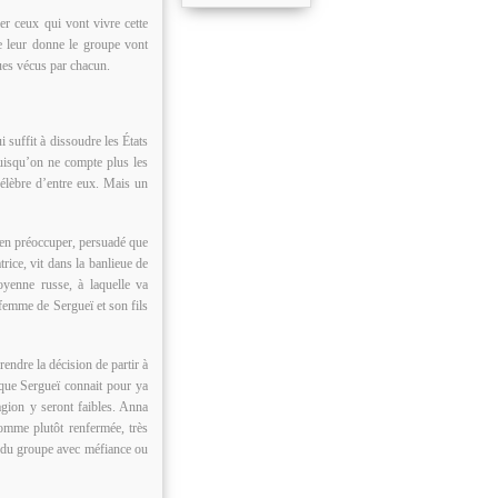
er ceux qui vont vivre cette
e leur donne le groupe vont
ques vécus par chacun.
 suffit à dissoudre les États
puisqu’on ne compte plus les
élèbre d’entre eux. Mais un
s’en préoccuper, persuadé que
trice, vit dans la banlieue de
yenne russe, à laquelle va
x-femme de Sergueï et son fils
endre la décision de partir à
u que Sergueï connait pour ya
agion y seront faibles. Anna
omme plutôt renfermée, très
s du groupe avec méfiance ou