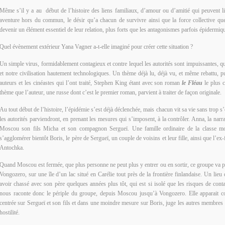
Même s’il y a au début de l’histoire des liens familiaux, d’amour ou d’amitié qui peuvent li
aventure hors du commun, le désir qu’a chacun de survivre ainsi que la force collective qu
devenir un élément essentiel de leur relation, plus forts que les antagonismes parfois épidermi
Quel évènement extérieur Yana Vagner a-t-elle imaginé pour créer cette situation ?
Un simple virus, formidablement contagieux et contre lequel les autorités sont impuissantes, qui
et notre civilisation hautement technologiques. Un thème déjà lu, déjà vu, et même rebattu, 
auteurs et les cinéastes qui l’ont traité, Stephen King étant avec son roman
le Fléau
le plus c
thème que l’auteur, une russe dont c’est le premier roman, parvient à traiter de façon originale.
Au tout début de l’histoire, l’épidémie s’est déjà déclenchée, mais chacun vit sa vie sans trop 
les autorités parviendront, en prenant les mesures qui s’imposent, à la contrôler. Anna, la narra
Moscou son fils Micha et son compagnon Sergueï. Une famille ordinaire de la classe mo
s’agglomérer bientôt Boris, le père de Sergueï, un couple de voisins et leur fille, ainsi que l’e
Antochka.
Quand Moscou est fermée, que plus personne ne peut plus y entrer ou en sortir, ce groupe va pr
Vongozero, sur une île d’un lac situé en Carélie tout près de la frontière finlandaise. Un lie
avoir chassé avec son père quelques années plus tôt, qui est si isolé que les risques de cont
nous raconte donc le périple du groupe, depuis Moscou jusqu’à Vongozero. Elle apparait c
centrée sur Sergueï et son fils et dans une moindre mesure sur Boris, juge les autres membre
hostilité.