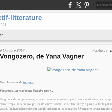
if-litterature
onde,
ct
6 Octobre 2014
Publié par
c
Vongozero, de Yana Vagner
Une chronique de
Jacques
.
Vongozero, un road movie littéraire russe...
Un groupe de huit personnes, femmes, hommes et enfants, placé dans une situation de crise qui 
même temps, hors du groupe, les structures sociales se délitent, il n’y a plus d’autorité poli
voisin, l’individualisme devient la règle ordinaire et les solidarités élémentaires deviennent des 