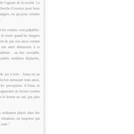
de l’agonie de la société. Le
echerche d’essence pour leurs
rangers, ou qui pour certains
..
t les craintes sont palpables.
s le rester quand les dangers
rent-ils pas eux aussi comme
 une autre dimension à ce
idémie : un être serviable,
ualités semblent déplacées,
de jeu à trois : Anna est au
 la fois menaçant mais aussi,
, les perceptions d’Anna se
 apparaitre au lecteur comme
 le lecteur ne sait, pas plus
 ordinaires placés dans des
s situations, un suspense qui
 suite !