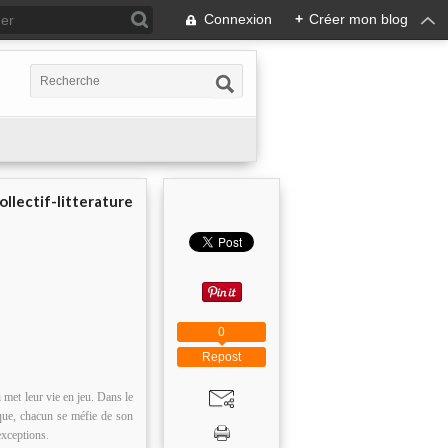
Connexion
+
Créer mon blog
ollectif-litterature
0
Repost
met leur vie en jeu. Dans le
tique, chacun se méfie de son
exceptions.