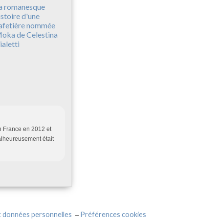
a romanesque
istoire d'une
afetière nommée
oka de Celestina
ialetti
en France en 2012 et
malheureusement était
t données personnelles
Préférences cookies