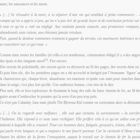
autre, les naissances et les morts.
« […] Se résoudre à la mort, à se séparer d’une vie qui semblait à peine commencer… F
compte qu’on a appris si peu, qu’on n’a pas tiré de grande leçon ni de conclusion précise sur 
à tout ce qu’on a raté ou négligé. Aux souhaits jamais exaucés, aux promesses rompues, 
abandonnés sans raison, aux chicanes jamais résolues.
Puis, quand la douleur commence vraiment à gagner du terrain, ces murmures intérieurs se ta
se concentrer sur ce qui reste. »
Comme dans toutes les familles (et celle-ci est nombreuse, colonisation oblige) il y a des anges
(1)
des épais et des fatigants aussi
. Pire encore.
Des secrets de polichinelle, des secrets qu'on va découvrir au fil des pages, des secrets dont on 
Et puis bien sûr, dès les premières pages on a été accroché et intrigué par l’étonnante ‘figure’ 
la chasseresse qui, chaque hiver, abandonne ses marmots et quitte son mari pour marcher dans l
dans la neige, c'est plus fort qu'elle. Une maîtresse femme, c'est rien de le dire.
Plus tard, elle se fera exploseuse de dynamite le long des rails du futur chemin de fer, au fil des
guère avant d’embrocher le premier qui la serre d'un peu trop près.
Ce n'est pas Calamity Jane mais plutôt
The Blowout Kid
comme on surnomme alors la détonant
« […] On la regarde avec méfiance ; elle sait que certains la surnomment « la sorcière
l’Indienne. Elle répond à ce nom sans rechigner. Elle préfère cela à ce qu’on utilise son p
intimité à laquelle elle a renoncé. Pour ces hommes durs, fatigués, grossiers, tristes, elle est l
qui parle trois langues et qui a toujours le nez fourré partout. Car la curiosité d’Alma s’es
Autant les tâches de la ferme l’ennuyaient, autant le travail sur le chemin de fer la passi