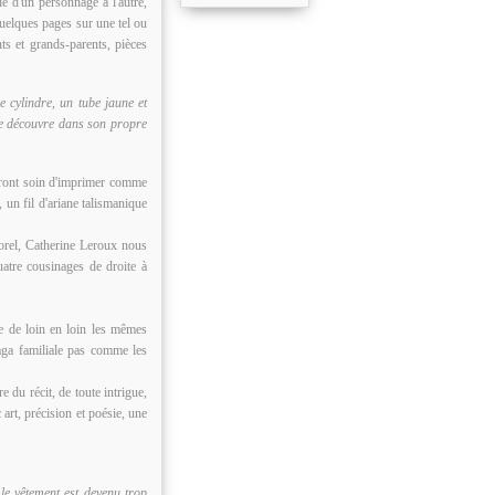
e d'un personnage à l'autre,
quelques pages sur une tel ou
nts et grands-parents, pièces
 cylindre, un tube jaune et
lle découvre dans son propre
dront soin d'imprimer comme
, un fil d'ariane talismanique
porel, Catherine Leroux nous
uatre cousinages de droite à
e de loin en loin les mêmes
saga familiale pas comme les
e du récit, de toute intrigue,
 art, précision et poésie, une
e vêtement est devenu trop