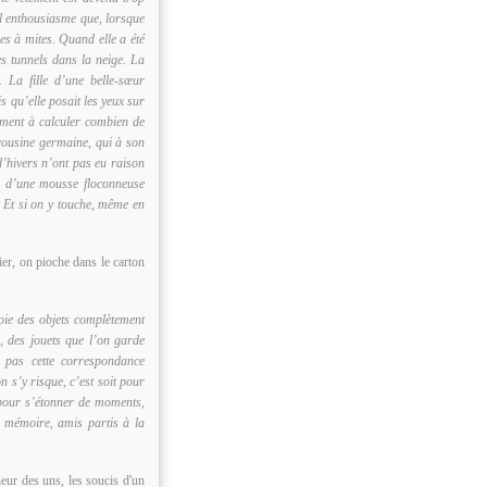
el enthousiasme que, lorsque
les à mites. Quand elle a été
s tunnels dans la neige. La
 La fille d’une belle-sœur
s qu’elle posait les yeux sur
ement à calculer combien de
 cousine germaine, qui à son
d’hivers n’ont pas eu raison
es d’une mousse floconneuse
 Et si on y touche, même en
er, on pioche dans le carton
toie des objets complètement
, des jouets que l’on garde
e pas cette correspondance
n s’y risque, c’est soit pour
t pour s’étonner de moments,
 mémoire, amis partis à la
heur des uns, les soucis d'un