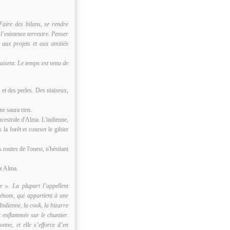
aire des bilans, se rendre
l’existence terrestre. Penser
aux projets et aux amitiés
isent. Le temps est venu de
 et des perles. Des niaiseux,
ne saura rien.
ancestrale d'Alma. L'indienne,
a forêt et courser le gibier
 routes de l'ouest, n'hésitant
e Alma.
 ». La plupart l’appellent
rénom, qui appartient à une
’Indienne, la cook, la bizarre
t enflammée sur le chantier.
onne, et elle s’efforce d’en