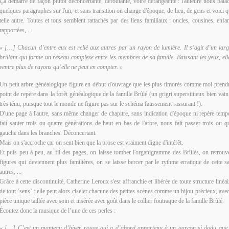
Ça démarre de façon plutôt déconcertante, déroutante, voire dérangeante : l'auteure nous balad
quelques paragraphes sur l'un, et sans transition on change d'époque, de lieu, de gens et voici 
telle autre. Toutes et tous semblent rattachés par des liens familiaux : oncles, cousines, enfa
rapportées, ...
« […] Chacun d’entre eux est relié aux autres par un rayon de lumière. Il s’agit d’un large
brillant qui forme un réseau complexe entre les membres de sa famille. Baissant les yeux, e
ventre plus de rayons qu’elle ne peut en compter. »
Un petit arbre généalogique figure en début d'ouvrage que les plus timorés comme moi pren
point de repère dans la forêt généalogique de la famille Brûlé (un grigri superstitieux bien vain
très ténu, puisque tout le monde ne figure pas sur le schéma faussement rassurant !).
D'une page à l'autre, sans même changer de chapitre, sans indication d'époque ni repère tem
fait sauter trois ou quatre générations de haut en bas de l'arbre, nous fait passer trois ou q
gauche dans les branches. Déconcertant.
Mais on s'accroche car on sent bien que la prose est vraiment digne d'intérêt.
Et puis peu à peu, au fil des pages, on laisse tomber l'organigramme des Brûlés, on retrouv
figures qui deviennent plus familières, on se laisse bercer par le rythme erratique de cette 
autres, ...
Grâce à cette discontinuité, Catherine Leroux s'est affranchie et libérée de toute structure linéair
de tout ‘sens’ : elle peut alors ciseler chacune des petites scènes comme un bijou précieux, avec
pièce unique taillée avec soin et insérée avec goût dans le collier foutraque de la famille Brûlé.
Écoutez donc la musique de l’une de ces perles :
« […] C’est un manteau d’hiver rouge qui a d’abord appartenu à un garçon si dodu que l