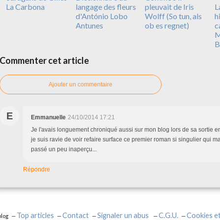
La Carbona
langage des fleurs
pleuvait de Iris
L
d'António Lobo
Wolff (So tun, als
h
Antunes
ob es regnet)
c
M
B
Commenter cet article
Ajouter un commentaire
E
Emmanuelle
24/10/2014 17:21
Je l'avais longuement chroniqué aussi sur mon blog lors de sa sortie 
je suis ravie de voir refaire surface ce premier roman si singulier qui 
passé un peu inaperçu...
Répondre
Top articles
Contact
Signaler un abus
C.G.U.
Cookies e
blog