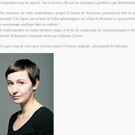
comprendre tous les aspects. Sur le terrain, elle suit les arpenteurs-géomètres qui déterminent 
Ses aventures du siècle avant-dernier, jusqu'à la Guerre de Sécession, ponctuent le récit e
pourtant !) ne figure pas en haut de l'arbre généalogique, on a hâte de découvrir ce qui peut bie
ce personnage mythique haut en couleurs !
Il faudra attendre les toutes dernières pages et la fin du roman (une fin impressionnante et m
dernier fil lumineux à la pelote tissée par Catherine Leroux.
Un gros coup de cœur pour ce beau roman à l’écriture originale, joli moment de littérature.