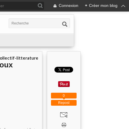
Connexion
+
Créer mon blog
ollectif-litterature
roux
0
Repost