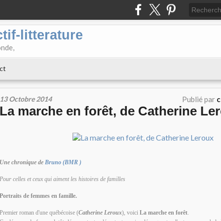
if-litterature
onde,
ct
13 Octobre 2014
Publié par
c
La marche en forêt, de Catherine Le
Une chronique de
Bruno (BMR )
Pour celles et ceux qui aiment les histoires de familles
Portraits de femmes en famille.
Premier roman d'une québécoise (
Catherine Leroux
), voici
La marche en forêt
.