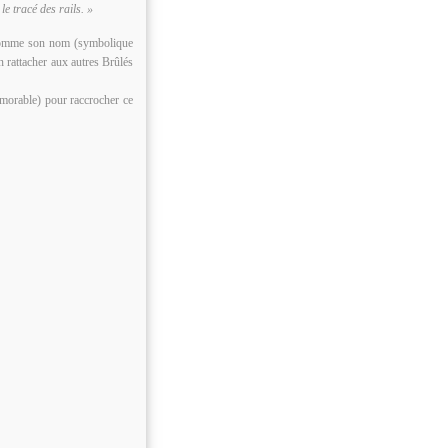
le tracé des rails. »
t comme son nom (symbolique
n rattacher aux autres Brûlés
émorable) pour raccrocher ce