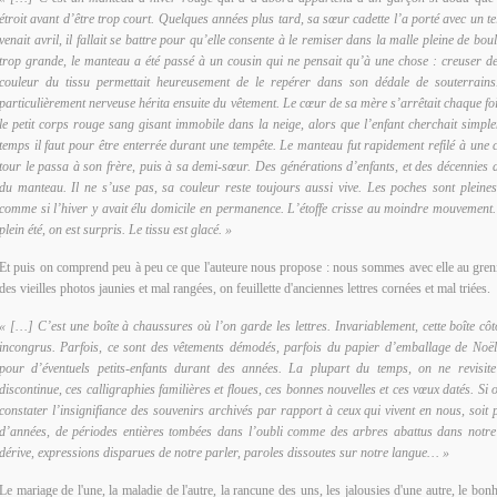
étroit avant d’être trop court. Quelques années plus tard, sa sœur cadette l’a porté avec un t
venait avril, il fallait se battre pour qu’elle consente à le remiser dans la malle pleine de bou
trop grande, le manteau a été passé à un cousin qui ne pensait qu’à une chose : creuser de
couleur du tissu permettait heureusement de le repérer dans son dédale de souterrains.
particulièrement nerveuse hérita ensuite du vêtement. Le cœur de sa mère s’arrêtait chaque foi
le petit corps rouge sang gisant immobile dans la neige, alors que l’enfant cherchait simpl
temps il faut pour être enterrée durant une tempête. Le manteau fut rapidement refilé à une
tour le passa à son frère, puis à sa demi-sœur. Des générations d’enfants, et des décennies 
du manteau. Il ne s’use pas, sa couleur reste toujours aussi vive. Les poches sont plein
comme si l’hiver y avait élu domicile en permanence. L’étoffe crisse au moindre mouvement.
plein été, on est surpris. Le tissu est glacé. »
Et puis on comprend peu à peu ce que l'auteure nous propose : nous sommes avec elle au greni
des vieilles photos jaunies et mal rangées, on feuillette d'anciennes lettres cornées et mal triées.
« […] C’est une boîte à chaussures où l’on garde les lettres. Invariablement, cette boîte cô
incongrus. Parfois, ce sont des vêtements démodés, parfois du papier d’emballage de Noël
pour d’éventuels petits-enfants durant des années. La plupart du temps, on ne revisit
discontinue, ces calligraphies familières et floues, ces bonnes nouvelles et ces vœux datés. Si o
constater l’insignifiance des souvenirs archivés par rapport à ceux qui vivent en nous, soi
d’années, de périodes entières tombées dans l’oubli comme des arbres abattus dans notre
dérive, expressions disparues de notre parler, paroles dissoutes sur notre langue… »
Le mariage de l'une, la maladie de l'autre, la rancune des uns, les jalousies d'une autre, le bon