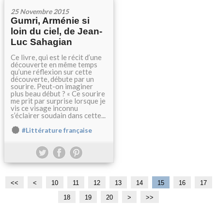
25 Novembre 2015
Gumri, Arménie si
loin du ciel, de Jean-
Luc Sahagian
Ce livre, qui est le récit d’une
découverte en même temps
qu’une réflexion sur cette
découverte, débute par un
sourire. Peut-on imaginer
plus beau début ? « Ce sourire
me prit par surprise lorsque je
vis ce visage inconnu
s’éclairer soudain dans cette...
#Littérature française
<<
<
10
11
12
13
14
15
16
17
18
19
20
3
>
>>
0