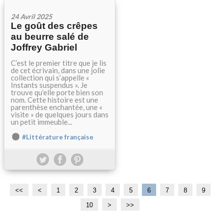
24 Avril 2025
Le goût des crêpes
au beurre salé de
Joffrey Gabriel
C’est le premier titre que je lis
de cet écrivain, dans une jolie
collection qui s’appelle «
Instants suspendus ». Je
trouve qu’elle porte bien son
nom. Cette histoire est une
parenthèse enchantée, une «
visite » de quelques jours dans
un petit immeuble...
#Littérature française
<<
<
1
2
3
4
5
6
7
8
9
10
2
3
4
5
>
>>
0
0
0
0