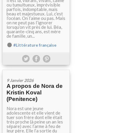
Il est là, vibrant, vivant, calme
ou tumultueux, imprévisible
parfois, indomptable, mais
beau et majestueux. Lui, c’est
l’océan. On l’aime ou pas. Mais
on ne peut pas l’ignorer
lorsqu’on vit près de lui. Béa,
quarante-cinq ans, est mère
de famille, un...
#Littérature française
9 Janvier 2026
A propos de Nora de
Kristin Koval
(Penitence)
Nora est une jeune
adolescente et elle vient de
tuer son frère dont elle était
très proche (à peine un an les
sépare) avec l’arme à feu de
leur père. Elle l’a sortie du