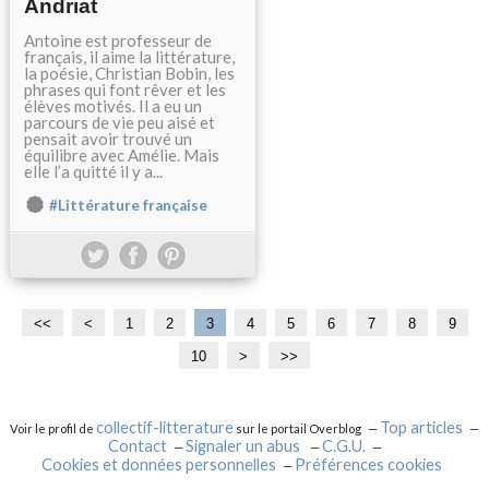
Andriat
Antoine est professeur de
français, il aime la littérature,
la poésie, Christian Bobin, les
phrases qui font rêver et les
élèves motivés. Il a eu un
parcours de vie peu aisé et
pensait avoir trouvé un
équilibre avec Amélie. Mais
elle l’a quitté il y a...
#Littérature française
<<
<
1
2
3
4
5
6
7
8
9
10
2
3
4
5
>
>>
0
0
0
0
collectif-litterature
Top articles
Voir le profil de
sur le portail Overblog
Contact
Signaler un abus
C.G.U.
Cookies et données personnelles
Préférences cookies