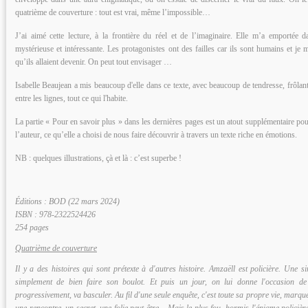
quatrième de couverture : tout est vrai, même l’impossible…
J’ai aimé cette lecture, à la frontière du réel et de l’imaginaire. Elle m’a emportée
mystérieuse et intéressante. Les protagonistes ont des failles car ils sont humains et je 
qu’ils allaient devenir. On peut tout envisager …
Isabelle Beaujean a mis beaucoup d'elle dans ce texte, avec beaucoup de tendresse, frôlant 
entre les lignes, tout ce qui l'habite.
La partie « Pour en savoir plus » dans les dernières pages est un atout supplémentaire p
l’auteur, ce qu’elle a choisi de nous faire découvrir à travers un texte riche en émotions.
NB : quelques illustrations, çà et là : c’est superbe !
Éditions : BOD (22 mars 2024)
ISBN : 978-2322524426
254 pages
Quatrième de couverture
Il y a des histoires qui sont prétexte à d'autres histoire. Amzaëll est policière. Une 
simplement de bien faire son boulot. Et puis un jour, on lui donne l'occasion de 
progressivement, va basculer. Au fil d'une seule enquête, c'est toute sa propre vie, marqu