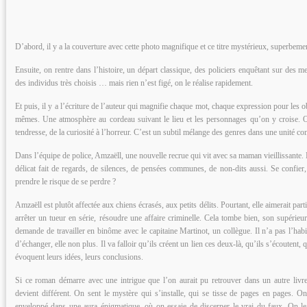
D’abord, il y a la couverture avec cette photo magnifique et ce titre mystérieux, superbeme
Ensuite, on rentre dans l’histoire, un départ classique, des policiers enquêtant sur des m
des individus très choisis … mais rien n’est figé, on le réalise rapidement.
Et puis, il y a l’écriture de l’auteur qui magnifie chaque mot, chaque expression pour les o
mêmes. Une atmosphère au cordeau suivant le lieu et les personnages qu’on y croise. O
tendresse, de la curiosité à l’horreur. C’est un subtil mélange des genres dans une unité con
Dans l’équipe de police, Amzaëll, une nouvelle recrue qui vit avec sa maman vieillissante. Ent
délicat fait de regards, de silences, de pensées communes, de non-dits aussi. Se confier, t
prendre le risque de se perdre ?
Amzaëll est plutôt affectée aux chiens écrasés, aux petits délits. Pourtant, elle aimerait part
arrêter un tueur en série, résoudre une affaire criminelle. Cela tombe bien, son supérieur
demande de travailler en binôme avec le capitaine Martinot, un collègue. Il n’a pas l’hab
d’échanger, elle non plus. Il va falloir qu’ils créent un lien ces deux-là, qu’ils s’écoutent, 
évoquent leurs idées, leurs conclusions.
Si ce roman démarre avec une intrigue que l’on aurait pu retrouver dans un autre livre,
devient différent. On sent le mystère qui s’installe, qui se tisse de pages en pages. O
enveloppé dans une aura énigmatique, où on essaie de discerner le vrai du faux. On le s