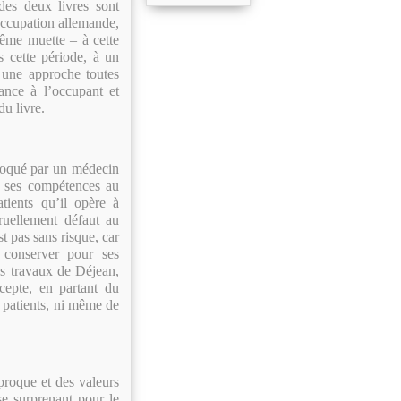
e des deux livres sont
occupation allemande,
même muette – à cette
s cette période, à un
 une approche toutes
tance à l’occupant et
du livre.
nvoqué par un médecin
, ses compétences au
tients qu’il opère à
ruellement défaut au
t pas sans risque, car
 conserver pour ses
es travaux de Déjean,
cepte, en partant du
s patients, ni même de
proque et des valeurs
se surprenant pour le