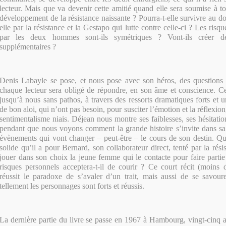
lecteur. Mais que va devenir cette amitié quand elle sera soumise à to
développement de la résistance naissante ? Pourra-t-elle survivre au d
elle par la résistance et la Gestapo qui lutte contre celle-ci ? Les risqu
par les deux hommes sont-ils symétriques ? Vont-ils créer 
supplémentaires ?
Denis Labayle se pose, et nous pose avec son héros, des questions 
chaque lecteur sera obligé de répondre, en son âme et conscience. C
jusqu’à nous sans pathos, à travers des ressorts dramatiques forts et u
de bon aloi, qui n’ont pas besoin, pour susciter l’émotion et la réflexio
sentimentalisme niais. Déjean nous montre ses faiblesses, ses hésitations
pendant que nous voyons comment la grande histoire s’invite dans sa v
évènements qui vont changer – peut-être – le cours de son destin. Qu
solide qu’il a pour Bernard, son collaborateur direct, tenté par la rés
jouer dans son choix la jeune femme qui le contacte pour faire parti
risques personnels acceptera-t-il de courir ? Ce court récit (moins
réussit le paradoxe de s’avaler d’un trait, mais aussi de se savour
tellement les personnages sont forts et réussis.
La dernière partie du livre se passe en 1967 à Hambourg, vingt-cinq an