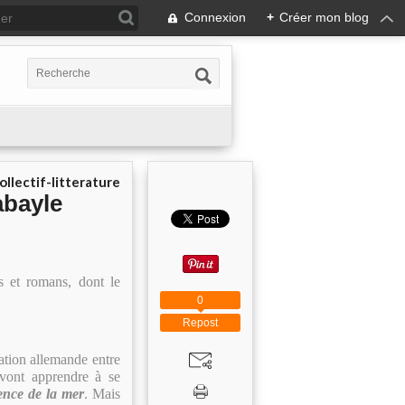
Connexion
+
Créer mon blog
ollectif-litterature
abayle
es et romans, dont le
0
Repost
ation allemande entre
 vont apprendre à se
lence de la mer
. Mais