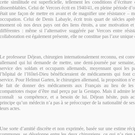
cette similitude est superficielle, tellement les conditions d’écritur
dissemblables. Celui de Vercors écrit en 1940/41, en pleine période d’
était une façon de mettre en avant et de magnifier une résistance – 
occupation. Celui de Denis Labayle, écrit trois quart de siècles aprè
moment où nos deux pays ont des liens étroits, a une motivation et
différentes : même si l’alternative suggérée par Vercors entre résis
collaboration est également présente, elle ne constitue pas l’axe unique 
Le professeur Déjean, chirurgien internationalement reconnu, est co
allemand qui lui demande de mettre, une demi-journée par semaine
service des soldats et occupants allemands, moyennant quoi les pa
l’hôpital de l’Hôtel-Dieu bénéficieraient de médicaments qui font c
service. Pour Helmut Garten, le chirurgien allemand, la proposition n’es
le fait de donner des médicaments aux Français au lieu de les
compatriotes risque d’être mal perçu par la Gestapo. Mais il admire l
connaît sa compétence, et a besoin de lui. Déjean hésite, puis ac
principe qu’un médecin n’a pas à se préoccuper de la nationalité de se
leurs actes.
Une sorte d’amitié discrète et non exprimée, basée sur une estime réci
communes, se développe entre les deux chirurgiens, ce qui n’a rien 