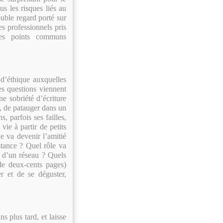
us les risques liés au
ouble regard porté sur
es professionnels pris
des points communs
d’éthique auxquelles
es questions viennent
ne sobriété d’écriture
n, de patauger dans un
, parfois ses failles,
ie à partir de petits
e va devenir l’amitié
istance ? Quel rôle va
e d’un réseau ? Quels
 de deux-cents pages)
er et de se déguster,
s plus tard, et laisse