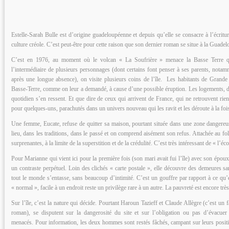
Estelle-Sarah Bulle est d’origine guadeloupéenne et depuis qu’elle se consacre à l’écritur
culture créole. C’est peut-être pour cette raison que son dernier roman se situe à la Guadel
C’est en 1976, au moment où le volcan « La Soufrière » menace la Basse Terre que
l’intermédiaire de plusieurs personnages (dont certains font penser à ses parents, nota
après une longue absence), on visite plusieurs coins de l’île. Les habitants de Grande 
Basse-Terre, comme on leur a demandé, à cause d’une possible éruption. Les logements, de
quotidien s’en ressent. Et que dire de ceux qui arrivent de France, qui ne retrouvent ri
pour quelques-uns, parachutés dans un univers nouveau qui les ravit et les déroute à la foi
Une femme, Eucate, refuse de quitter sa maison, pourtant située dans une zone dangereus
lieu, dans les traditions, dans le passé et on comprend aisément son refus. Attachée au folk
surprenantes, à la limite de la superstition et de la crédulité. C’est très intéressant de « l’éco
Pour Marianne qui vient ici pour la première fois (son mari avait fui l’île) avec son époux,
un contraste perpétuel. Loin des clichés « carte postale », elle découvre des demeures san
tout le monde s’entasse, sans beaucoup d’intimité. C’est un gouffre par rapport à ce qu’
« normal », facile à un endroit reste un privilège rare à un autre. La pauvreté est encore tr
Sur l’île, c’est la nature qui décide. Pourtant Haroun Tazieff et Claude Allègre (c’est un f
roman), se disputent sur la dangerosité du site et sur l’obligation ou pas d’évacuer c
menacés. Pour information, les deux hommes sont restés fâchés, campant sur leurs positi