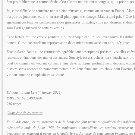
faut pas oublier que la nature décide, c’est elle qui nourrit, qui « bouge », qui « prête » se
Ici, c’est difficile de connaître une « pleine réussite », comme on en voit en France. Alor
l’espoir de jours meilleurs, d’un travail plutôt que le chômage. Mais à quel prix ? Que lai
également ces femmes confrontées à des grossesses difficiles, voire non désirées et dont l
sous l’œil goguenard de certains voisins.
Cette lecture est une vraie « peinture » d’une époque et d’un lieu, avec toutes les difficult
nouent. C’est une excellente représentation de ce microcosme avec tout ce qui s’y joue.
Estelle-Sarah Bulle a une écriture très agréable liant descriptions précises, visuelles et 
ressentis et émotions des uns et des autres. Son style est accrocheur, on s’attache aux pr
bout de chemin en voulant connaître leur devenir. Leurs portraits sont délicats, empli
histoire sert à aborder de nombreux thèmes : les liens familiaux, les choix pour l’avenir, l
vie dans toute sa complexité et sa beauté….
Éditions : Liana Levi (4 Janvier 2024)
ISBN : 979-1034908400
210 pages
Quatrième de couverture
En Guadeloupe, les toussotements de la Soufrière font partie du quotidien des habitan
mémorable mois de juillet 1976, les explosions s’intensifient, les cendres recouvrent 
beaucoup se résignent à partir en Grande-Terre. Au cœur de cette saison brûlante, les b