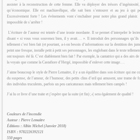
assister à la reconstruction de cette femme. Elle va déployer des trésors d’ingéniosité,
qu’économique. Elle est machiavélique, elle sait bien s’entourer et au jeu à qui pe
Excessivement forte ! Les événements vont s’enchaîner pour notre plus grand plaisir.
impossible de s’arrêter !
L’écriture de l’auteur est teintée d’une ironie mordante. Il se permet d’interpeler le lecteu
disant « si vous vous souvenez bien, il y avait…. ». Il introduit des personnages qu’ils 
tellement c’est bien fait (et pourtant, a-t-on besoin d’informations sur la dentition des jumel
peint une fresque, installe petit à petit ses personnages, les englobant dans le texte telleme
ont toujours été là. C’est diablement bien fait ! Par exemple, la cantatrice qui a des airs de 
la voyais que comme la Castafiore d’Hergé, impossible d’enlever cette image….
J’aime beaucoup le style de Pierre Lemaitre, il y a un équilibre dans son écriture qui me co
du suspense, de l’amour, de l’humour, des petits clins d’œil qui amusent, une trame de fo
des individus truculents, parfois un peu caricaturaux mais tellement bien campés !
J’ai lu ce livre d’une traite et j’espère que la suite (et fin) ;-( sera également de qualité !
Couleurs de l’incendie
Auteur : Pierre Lemaitre
Éditions : Albin Michel (Janvier 2018)
ISBN : 9782226392121
550 pages