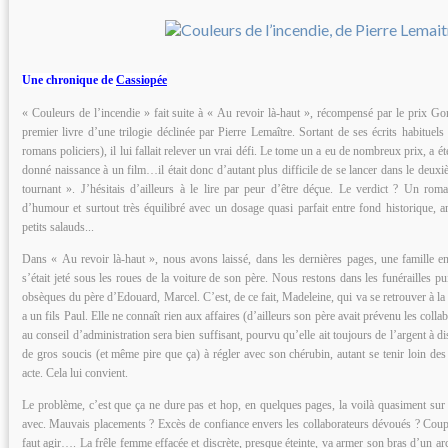
Une chronique de
Cassiopée
« Couleurs de l’incendie » fait suite à « Au revoir là-haut », récompensé par le prix Go
premier livre d’une trilogie déclinée par Pierre Lemaître. Sortant de ses écrits habituels 
romans policiers), il lui fallait relever un vrai défi. Le tome un a eu de nombreux prix, a ét
donné naissance à un film…il était donc d’autant plus difficile de se lancer dans le deuxiè
tournant ». J’hésitais d’ailleurs à le lire par peur d’être déçue. Le verdict ? Un roman
d’humour et surtout très équilibré avec un dosage quasi parfait entre fond historique, a
petits salauds...
Dans « Au revoir là-haut », nous avons laissé, dans les dernières pages, une famille e
s’était jeté sous les roues de la voiture de son père. Nous restons dans les funérailles p
obsèques du père d’Edouard, Marcel. C’est, de ce fait, Madeleine, qui va se retrouver à la
a un fils Paul. Elle ne connaît rien aux affaires (d’ailleurs son père avait prévenu les collab
au conseil d’administration sera bien suffisant, pourvu qu’elle ait toujours de l’argent à d
de gros soucis (et même pire que ça) à régler avec son chérubin, autant se tenir loin des 
acte. Cela lui convient.
Le problème, c’est que ça ne dure pas et hop, en quelques pages, la voilà quasiment sur la
avec. Mauvais placements ? Excès de confiance envers les collaborateurs dévoués ? Coup 
faut agir…. La frêle femme effacée et discrète, presque éteinte, va armer son bras d’un ar