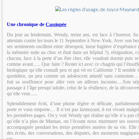
Une chronique de
Cassiopée
Du jour au lendemain, Wendy, treize ans, est face à l’horreur. Sa
attentats contre les tours le 11 Septembre à New-York. Avec son bea
ses sentiments oscillent entre désespoir, lueur fugitive d’espérance
la mémoire suite au choc et était dans un hôpital ?), résignation
chacun, face à la perte d’un être cher, elle voudrait dormir puis se 
comme avant….. Que faire ? Rester ici avec ce chagrin qui l’étouffe
biologique qu’elle connaît peu et qui vit en Californie ? Il semble 
quotidien, un peu comme un adolescent attardé sans contrainte…
fuit sa souffrance pour aller vers un ailleurs inconnu….Son séj
passage à l’âge presqu’adulte, celui de la résilience, de la découvert
qu’elle veut…..
Splendidement écrit, d’une plume légère et délicate, parfaitemen
porte et vous emporte… Il n’est pas larmoyant, il est vivant malgr
les premières pages. On y voit Wendy qui réalise qu’elle n’a pas 
qu’elle n’a plus de Maman, on l’écoute nous murmurer ses souveni
accompagnée pendant les treize premières années de sa vie. Elle
des écrits, des conversations, des disputes, des moments magiques
vie…..