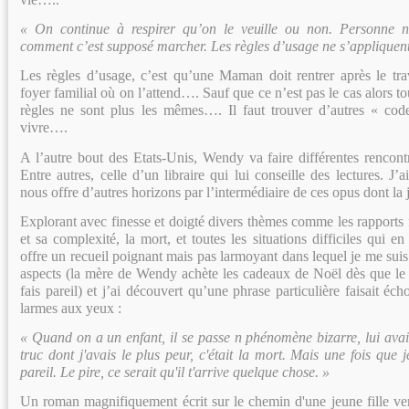
« On continue à respirer qu’on le veuille ou non. Personne n’
comment c’est supposé marcher. Les règles d’usage ne s’appliquent
Les règles d’usage, c’est qu’une Maman doit rentrer après le trav
foyer familial où on l’attend…. Sauf que ce n’est pas le cas alors t
règles ne sont plus les mêmes…. Il faut trouver d’autres « cod
vivre….
A l’autre bout des Etats-Unis, Wendy va faire différentes rencontr
Entre autres, celle d’un libraire qui lui conseille des lectures. J’
nous offre d’autres horizons par l’intermédiaire de ces opus dont la j
Explorant avec finesse et doigté divers thèmes comme les rapports 
et sa complexité, la mort, et toutes les situations difficiles qui e
offre un recueil poignant mais pas larmoyant dans lequel je me suis
aspects (la mère de Wendy achète les cadeaux de Noël dès que le p
fais pareil) et j’ai découvert qu’une phrase particulière faisait éc
larmes aux yeux :
« Quand on a un enfant, il se passe n phénomène bizarre, lui avai
truc dont j'avais le plus peur, c'était la mort. Mais une fois que je
pareil. Le pire, ce serait qu'il t'arrive quelque chose. »
Un roman magnifiquement écrit sur le chemin d'une jeune fille vers