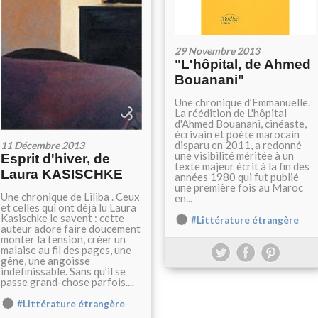
29 Novembre 2013
"L'hôpital, de Ahmed
Bouanani"
Une chronique d’Emmanuelle.
La réédition de L'hôpital
d'Ahmed Bouanani, cinéaste,
écrivain et poète marocain
disparu en 2011, a redonné
11 Décembre 2013
une visibilité méritée à un
Esprit d'hiver, de
texte majeur écrit à la fin des
Laura KASISCHKE
années 1980 qui fut publié
une première fois au Maroc
Une chronique de Liliba . Ceux
en...
et celles qui ont déjà lu Laura
Kasischke le savent : cette
#Littérature étrangère
auteur adore faire doucement
monter la tension, créer un
malaise au fil des pages, une
gêne, une angoisse
indéfinissable. Sans qu’il se
passe grand-chose parfois....
#Littérature étrangère