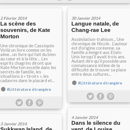
2 Février 2014
30 Janvier 2014
La scène des
Langue natale, de
souvenirs, de Kate
Chang-rae Lee
Morton
Assimilation-trahison... Une
chronique de Nicole . L’auteur
Une chronique de Cassiopée
est d’origine coréenne, sa
Voilà un livre comme on les
famille a émigré aux Etats-
aime…un livre qui fait du bien
Unis lorsqu’il avait trois ans.
au cœur et à la tête… Les
Autant dire qu’il possède une
esprits chagrins diront que
connaissance intime de la
Kate Morton excelle dans les
difficulté de trouver sa place
secrets de famille, les
entre deux cultures...
situations à « tiroirs », les
cadavres dans le placard et...
#Littérature étrangère
#Littérature étrangère
4 Janvier 2014
Dans le silence du
3 Janvier 2014
Sukkwan Island, de
vent, de Louise