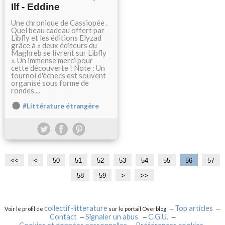
Ilf - Eddine
Une chronique de Cassiopée .
Quel beau cadeau offert par
Libfly et les éditions Elyzad
grâce à « deux éditeurs du
Maghreb se livrent sur Libfly
». Un immense merci pour
cette découverte ! Note : Un
tournoi d'échecs est souvent
organisé sous forme de
rondes....
#Littérature étrangère
<<
<
1
2
3
4
50
51
52
53
54
55
56
57
0
0
0
0
58
59
>
>>
collectif-litterature
Top articles
Voir le profil de
sur le portail Overblog
Contact
Signaler un abus
C.G.U.