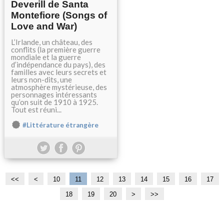
Deverill de Santa
Montefiore (Songs of
Love and War)
L’Irlande, un château, des
conflits (la première guerre
mondiale et la guerre
d’indépendance du pays), des
familles avec leurs secrets et
leurs non-dits, une
atmosphère mystérieuse, des
personnages intéressants
qu’on suit de 1910 à 1925.
Tout est réuni...
#Littérature étrangère
<<
<
10
11
12
13
14
15
16
17
18
19
20
3
4
5
>
>>
0
0
0